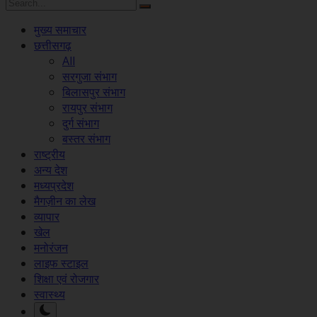
मुख्य समाचार
छत्तीसगढ़
All
सरगुजा संभाग
बिलासपुर संभाग
रायपुर संभाग
दुर्ग संभाग
बस्तर संभाग
राष्ट्रीय
अन्य देश
मध्यप्रदेश
मैगज़ीन का लेख
व्यापार
खेल
मनोरंजन
लाइफ स्टाइल
शिक्षा एवं रोजगार
स्वास्थ्य