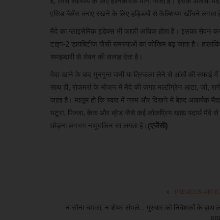
है, जिसे स्वास्थ्य के लिए हानिकारक माना जाता है। इसके अलावा मै
एसिड बैलेंस बनाए रखने के लिए हड्डियों से कैल्शियम खींचने लगता 
मैदे का ग्लाइसेमिक इंडेक्स भी काफी अधिक होता है। इसका सेवन करने
मनोरंजन
टाइप-2 डायबिटीज जैसी समस्याओं का जोखिम बढ़ जाता है। हालांकि आ
समझदारी से सेवन की सलाह देता है।
मैदा खाने के बाद गुनगुना पानी या त्रिफला लेने से आंतों की सफा
साथ ही, रोजमर्रा के भोजन में मैदे की जगह मल्टीग्रेन आटा, जौ, 
जाता है। मालूम हो कि स्वाद में नरम और दिखने में बेहद आकर्षक म
भटूरा, पिज्जा, केक और ब्रेड जैसे कई लोकप्रिय खाद्य पदार्थ मैदे स
छोड़ना लगभग नामुमकिन सा लगता है।
(एजेंसी)
‘भारत भाग्य विधाता’ की स्पेशल स्क्रीनिंग
रायपुर...
khulasapost@gmail.com
Jun 8, 2026
30
PREVIOUS ARTIC
रायपुर : फिल्म ‘भारत भाग्य विधाता’ की पहली स्क्रीनिंग में शामिल 
बॉलीवुड...
न सोना चमका, न शेयर संभले… गुरुवार को निवेशकों के हाथ 
माय