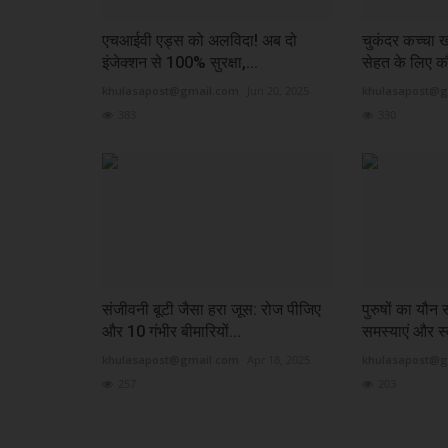
एचआईवी एड्स को अलविदा! अब दो
चुकंदर कच्चा 
इंजेक्शन से 100% सुरक्षा,...
सेहत के लिए क
khulasapost@gmail.com
Jun 20, 2025
khulasapost@g
383
330
संजीवनी बूटी जैसा हरा जूस: रोज पीजिए
पुरुषों का यौन 
और 10 गंभीर बीमारियों...
समस्याएं और स्
khulasapost@gmail.com
Apr 18, 2025
khulasapost@g
257
203