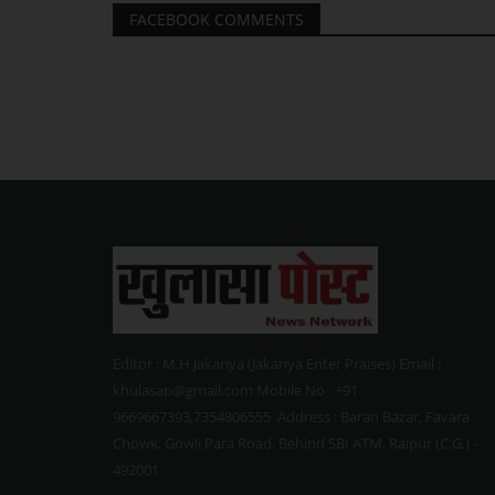
FACEBOOK COMMENTS
Editor : M.H.Jakariya (Jakariya Enter Praises) Email :
khulasap@gmail.com Mobile No : +91
9669667393,7354806555 Address : Baran Bazar, Favara
Chowk, Gowli Para Road, Behind SBI ATM, Raipur (C.G.) -
492001