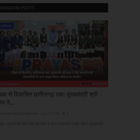
RANDOM POSTS
छत्तीसगढ़
व्यापार
क्षा से विकसित छत्तीसगढ़ तक: मुख्यमंत्री श्री
न सोना चमका, 
य ने...
के हाथ लगी...
ulasapost@gmail.com
Aug 3, 2026
8
khulasapost@gma
पुर : मुख्यमंत्री श्री विष्णु देव साय ने आज राजधानी रायपुर स्थित मुख्यमंत्री...
नई दिल्ली : गुरुवार
कमोडिटी मार्केट...