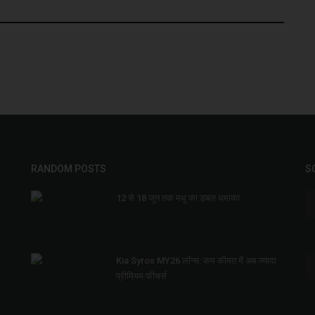
RANDOM POSTS
S
12 से 18 जून तक मधू का डबल धमाका
Kia Syros MY26 लॉन्च: कम कीमत में अब ज्यादा
प्रीमियम फीचर्स