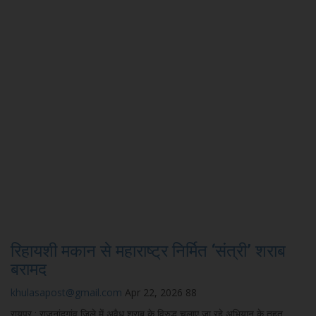
रिहायशी मकान से महाराष्ट्र निर्मित ‘संत्री’ शराब
बरामद
khulasapost@gmail.com
Apr 22, 2026
88
रायपुर : राजनांदगांव जिले में अवैध शराब के विरुद्ध चलाए जा रहे अभियान के तहत