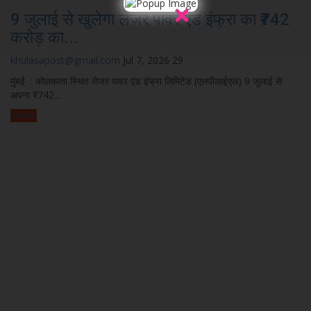
×
9 जुलाई से खुलेगा लेजर पावर एंड इंफ्रा का ₹742
करोड़ का...
khulasapost@gmail.com
Jul 7, 2026
29
मुंबई : कोलकाता स्थित लेजर पावर एंड इंफ्रा लिमिटेड (एलपीआईएल) 9 जुलाई से
अपना ₹742...
स्वास्थ्य