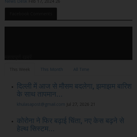
News Desk
Feb 17, 2024
26
Facebook Comments
महत्वपूर्ण खबरें
This Week
This Month
All Time
दिल्ली में आज से मौसम बदलेगा, झमाझम बारिश
के साथ तापमान...
khulasapost@gmail.com
Jul 27, 2026
21
कोरोना ने फिर बढ़ाई चिंता, नए केस बढ़ने से
हेल्थ सिस्टम...