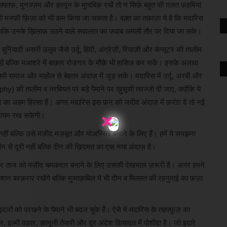
ाफ़, मुनज्ज़म और क़ानून के मुताबिक़ रखें तो न सिर्फ़ बहुत सी ग़लत फ़हमियां
ाली मनफ़ी फ़िज़ा को भी कम किया जा सकता है। वक़्त का तक़ाज़ा ये है कि मदारिस
एं, ताकि उनके ख़िलाफ़ उठने वाले सवालात का जवाब अमली तौर पर दिया जा सके।
ियादी असरी उलूम जैसे उर्दू, हिंदी, अंग्रेज़ी, रियाज़ी और कंप्यूटर की तालीम
ों बल्कि मआशरे में बाक़ार रोज़गार के मौक़े भी हासिल कर सकें। इसके अलावा
मी समाज और माहौल से बेहतर अंदाज़ में जुड़ सकें। मदारिस में उर्दू, अरबी और
) की तालीम व तरबियत पर बड़े पैमाने पर ख़ुसूसी तवज्जो दी जाए, क्योंकि ये
से का अहम हिस्सा हैं। अगर मदारिस इस फ़न को जदीद अंदाज़ में फ़रोग़ दें तो नई
×
 क़ायम रख सकेगी।
ीं बल्कि उसे मज़ीद मज़बूत और मोअस्सिर बनाने के लिए हैं। हमें ये समझना
ीन से दूरी नहीं बल्कि दीन की ख़िदमत का एक नया अंदाज़ है।
ं, और ताज को मज़ीद चमकदार बनाने के लिए उसकी देखभाल ज़रूरी है। अगर हमने
ान बरक़रार रखेंगे बल्कि मुस्तक़बिल में भी दीन व मिल्लत की रहनुमाई का फ़ज़ा
ों को परखने के पैमाने भी बदल चुके हैं। ऐसे में मदारिस के तहफ़्फ़ुज़ का
दार, इल्मी वक़ार, क़ानूनी तैयारी और दूर अंदेश क़ियादत में पोशीदा है। जो इदारे