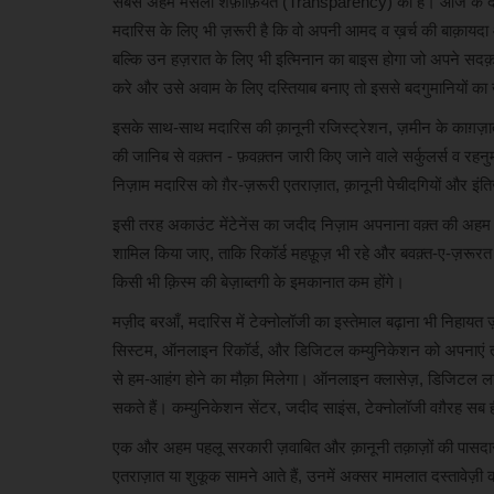
सबसे अहम मसला शफ़ाफ़ियत (Transparency) का है। आज के दौर मे
मदारिस के लिए भी ज़रूरी है कि वो अपनी आमद व ख़र्च की बाक़ायदा ऑ
बल्कि उन हज़रात के लिए भी इत्मिनान का बाइस होगा जो अपने सदक
करे और उसे अवाम के लिए दस्तियाब बनाए तो इससे बदगुमानियों का 
व्यापार
इसके साथ-साथ मदारिस की क़ानूनी रजिस्ट्रेशन, ज़मीन के काग़ज़ात, 
की जानिब से वक़्तन - फ़वक़्तन जारी किए जाने वाले सर्कुलर्स व र
निज़ाम मदारिस को ग़ैर-ज़रूरी एतराज़ात, क़ानूनी पेचीदगियों और इंति
इसी तरह अकाउंट मेंटेनेंस का जदीद निज़ाम अपनाना वक़्त की अहम
शामिल किया जाए, ताकि रिकॉर्ड महफ़ूज़ भी रहे और बवक़्त-ए-ज़रूर
किसी भी क़िस्म की बेज़ाब्तगी के इमकानात कम होंगे।
मज़ीद बरआँ, मदारिस में टेक्नोलॉजी का इस्तेमाल बढ़ाना भी निहायत
Kia Syros MY26 लॉन्च: कम कीमत में 
सिस्टम, ऑनलाइन रिकॉर्ड, और डिजिटल कम्युनिकेशन को अपनाएं तो न
प्रीमियम फीचर्स
से हम-आहंग होने का मौक़ा मिलेगा। ऑनलाइन क्लासेज़, डिजिटल लाइब्
khulasapost@gmail.com
Apr 22, 2026
63
सकते हैं। कम्युनिकेशन सेंटर, जदीद साइंस, टेक्नोलॉजी वग़ैरह सब ह
SUV Syros : कार निर्माता कंपनी किआ इंडिया ने अपनी लोकप्रिय
एक और अहम पहलू सरकारी ज़वाबित और क़ानूनी तक़ाज़ों की पासदारी 
एसयूवी साइरोस...
एतराज़ात या शुकूक सामने आते हैं, उनमें अक्सर मामलात दस्तावेज़ी कमज़