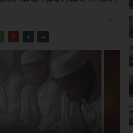
ूत स्तून हैं जिन्होंने सदियों से ईमान की शमअ रौशन रखी है। ये महज़ तालीमी
49