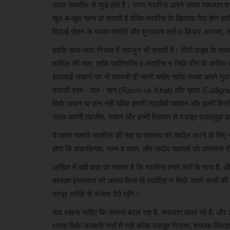
अदम तकमील से जुड़े होते हैं। अगर मदारिस अपने तमाम मामलात शफ़्फ़
खुद-ब-खुद ख़त्म हो सकती हैं बल्कि मदारिस के ख़िलाफ़ पैदा होने व
दिफ़ाई ज़ेहन के बजाय तामीरी और मुनज़्ज़म तर्ज़-ए-फ़िक्र अपना
इसके साथ-साथ निसाब में तवाजुन भी ज़रूरी है। दीनी उलूम के साथ बुन
शामिल की जाए, ताकि फ़ारिग्रीन-ए-मदारिस न सिर्फ़ दीन के आलिम ह
इलाकाई ज़बानों पर भी तवज्जो दी जानी चाहिए ताकि तलबा अपने मुक़ा
फ़ारसी रस्म - उल - ख़त (Rasm-ul- Khat) और ख़त्ता (Calligraphy
सिर्फ़ ज़बान या फ़न नहीं बल्कि हमारी तहज़ीबी पहचान और इल्मी विर
नस्ल अपनी तहज़ीब, ज़बान और इल्मी रिवायत से मज़बूत तअल्लुक़
ये तमाम मशवरे मदारिस की रूह या मक़सद को तब्दील करने के लिए नह
होगा कि शफ़ाफ़ियत, नज़्म व ज़ब्त, और जदीद तक़ाज़ों को अपनाना द
आख़िर में यही कहा जा सकता है कि मदारिस हमारे सरों के ताज है
बरवक़्त इस्लाहात को अपना लिया तो मदारिस न सिर्फ़ अपने माज़ी की श
भरपूर तरीक़े से अंजाम देते रहेंगे।
याद रखना चाहिए कि ज़माना बदल रहा है, सवालात बदल रहे हैं, और इदार
रास्ता सिर्फ़ जज़्बाती नारों में नहीं बल्कि मज़बूत निज़ाम, शफ़ाफ़ किर