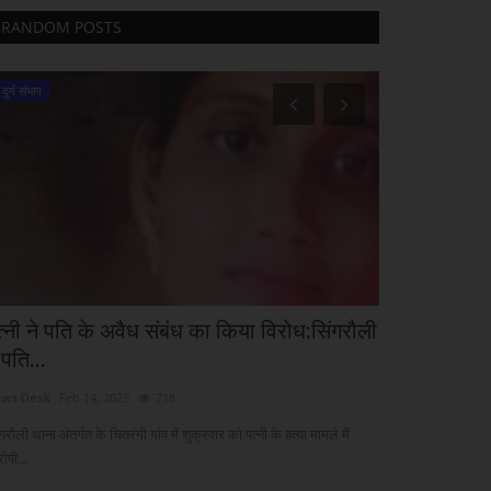
RANDOM POSTS
दुर्ग संभाग
रायपुर संभाग
त्नी ने पति के अवैध संबंध का किया विरोध:सिंगरौली
भोरमदेव सरस म
ं पति...
का पालन करने
ws Desk
Feb 14, 2025
718
khulasapost@gma
गरौली थाना अंतर्गत के चितरंगी गांव में शुक्रवार को पत्नी के हत्या मामले में
रायपुर : पवित्र श्रावण
ोपी...
भोरमदेव...