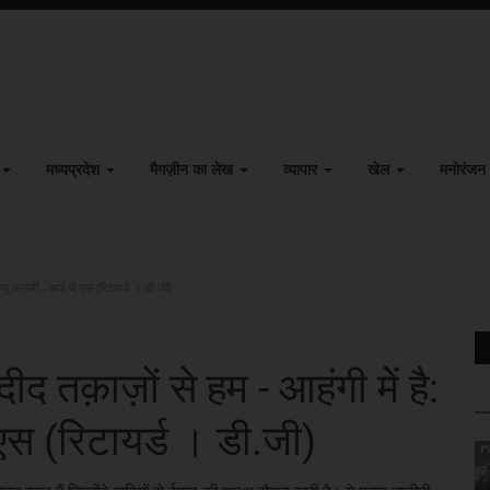
मध्यप्रदेश
मैगज़ीन का लेख
व्यापार
खेल
मनोरंजन
ल्यू अंसारी - आई पी एस (रिटायर्ड । डी.जी)
द तक़ाज़ों से हम - आहंगी में है:
 एस (रिटायर्ड । डी.जी)