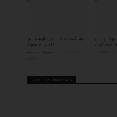
दहलाने वाली घटना : अवैध संबंध के शक
इकबादल मैदान क
में युवक का प्राइवेट...
फाउंटेन शुरू:मै
khulasapost@gmail.com
Apr 19, 2025
News Desk
Feb
580
FACEBOOK COMMENTS