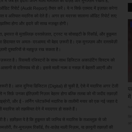
ं जब हर इदारा अपने माली मामलात को वाज़ेह और मुनज़्ज़म रखता है,
डिट रिपोर्ट (Audit Report) तैयार करें। ये न सिर्फ़ एतमाद में इज़ाफ़ा करेगा
़ात व अतियात मदारिस को देते हैं। अगर हर मदरसा सालाना ऑडिट रिपोर्ट शाए
ख़ातिमा होगा और इदारे की साख मज़बूत होगी।
रायपुर संभाग
इमारत से मुताल्लिक़ दस्तावेज़ात, ट्रस्ट या सोसाइटी के रिकॉर्ड, और हुकूमत
हनुमा हिदायात पर अमल- दरआमद भी बेहद ज़रूरी है। एक मुनज़्ज़म और दस्तावेज़ी
ज़ामी दुश्वारियों से महफ़ूज़ रख सकता है।
 ज़रूरत है। रिवायती रजिस्टरों के साथ-साथ डिजिटल अकाउंटिंग सिस्टम को
त आसानी से दस्तियाब भी हो। इससे माली नज़्म व नसक़ में बेहतरी आएगी और
 ज़रूरी है। आज दुनिया डिजिटल (Digital) हो चुकी है, ऐसे में मदारिस अगर टेली
अब ज्यादा
मंत्रिपरिषद की बैठक 05 अगस्त को
प
 सिर्फ़ उनका इंतिज़ामी निज़ाम बेहतर होगा बल्कि तलबा को भी जदीद तक़ाज़ों
मे
khulasapost@gmail.com
Aug 5, 2026
3
रेरी, और ई - लर्निंग प्लेटफ़ॉर्म्स मदारिस के तालीमी मयार को एक नई जहत दे
Ne
ी मदारिस को तक़वियत देने में मददगार हो सकते हैं।
रायपुर : मुख्यमंत्री श्री विष्णुदेव साय की अध्यक्षता में राज्य मंत्रिपरिषद की बैठक...
 कॉम्पैक्ट
सिं
है। हक़ीक़त ये है कि हुकूमत की जानिब से मदारिस के तअल्लुक़ से जो
आर
ोरी, ग़ैर-मुनज़्ज़म रिकॉर्ड, ग़ैर-वाज़ेह माली निज़ाम, या क़ानूनी तक़ाज़ों की