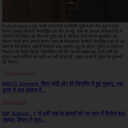
Putin Enemy List: रूसी राष्ट्रपति व्लादिमीर पुतिन की नींद उड़ाने वाले
वैगनर प्रमुख येवगेनी प्रिगोझिन की मौत हो गई. रूस के आपात अधिकारियों ने
येवगेनी प्रिगोझिन की मौत की पुष्टि की है. मीडिया रिपोर्ट्स के मुताबिक यह
विमान निजी सैन्य कंपनी वैगनर ग्रुप के संस्थापक ​येवगेनी प्रिगोझिन का ही था.
येवगेनी प्रिगोझिन, वहीं हैं जिन्होने रूस-यूक्रेन युद्ध के दौरान पुतिन के खिलाफ
विद्रोह का नेतृत्व किया. प्रिगोझिन की मौत के बाद खबर यह उठने लगी कि
पुतिन अपने बागियों को कहीं का नहीं छोड़ते हैं. आइए जानते हैं पुतिन के दुश्मनों
की लिस्ट...
Previous Article
BRICS Summit: पीएम मोदी और शी जिनपिंग में हुई गुफ्तगू, एक-
दूसरे से इस अंदाज में...
Next Article
MP School : 1 से 8वीं तक के छात्रों को नए साल में मिलेगा बड़ा
तोहफा, विभाग ने शुरू...