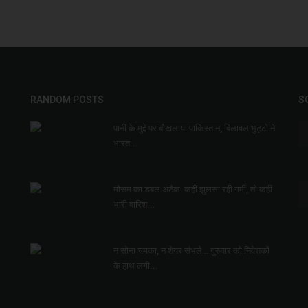
RANDOM POSTS
S
पानी के मुद्दे पर बौखलाया पाकिस्तान, बिलावल भुट्टो ने
भारत...
मौसम का डबल अटैक: कहीं झुलसा रही गर्मी, तो कहीं
भारी बारिश...
न सोना चमका, न शेयर संभले… गुरुवार को निवेशकों
के हाथ लगी...