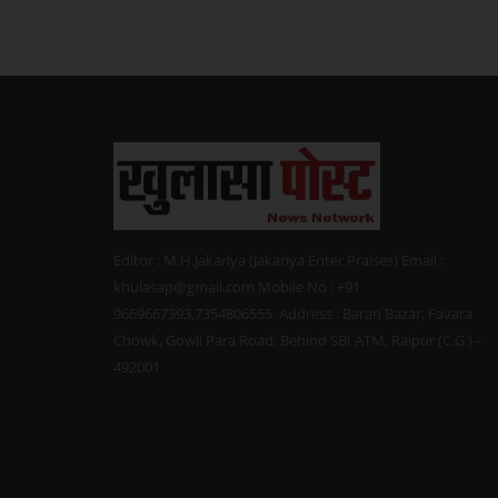
Editor : M.H.Jakariya (Jakariya Enter Praises) Email :
khulasap@gmail.com Mobile No : +91
9669667393,7354806555 Address : Baran Bazar, Favara
Chowk, Gowli Para Road, Behind SBI ATM, Raipur (C.G.) -
492001