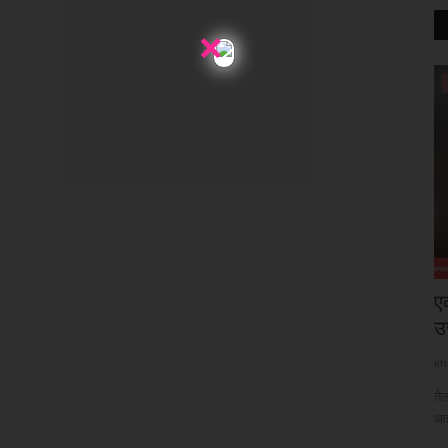
×
स्वास्थ्य
ाल से
Cicada वेरिएंट का कहर: खांसी-बुखार के साथ
ए
दिख रहे नए लक्षण,...
उज
khulasapost@gmail.com
Mar 31, 2026
54
kh
िरावट आई है
New Variants Coronavirus : कोरोना वायरस के नए वेरिएंट ने दस्तक दी है
तेल
और तेजी से...
आई