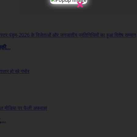
×
लकी...
...