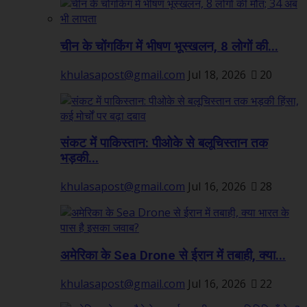
चीन के चोंगकिंग में भीषण भूस्खलन, 8 लोगों की...
khulasapost@gmail.com
Jul 18, 2026
20
संकट में पाकिस्तान: पीओके से बलूचिस्तान तक
भड़की...
khulasapost@gmail.com
Jul 16, 2026
28
अमेरिका के Sea Drone से ईरान में तबाही, क्या...
khulasapost@gmail.com
Jul 16, 2026
22