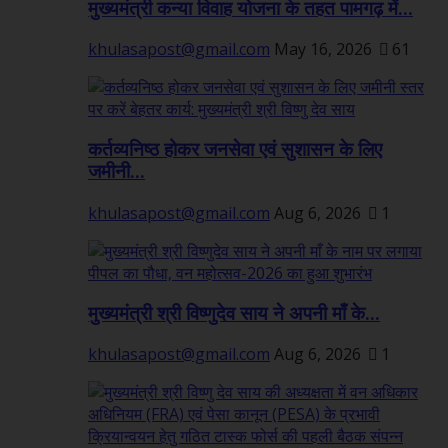
मुख्यमंत्री कन्या विवाह योजना के तहत पामगढ़ में...
khulasapost@gmail.com
May 16, 2026
61
कर्तव्यनिष्ठ होकर जनसेवा एवं सुशासन के लिए
जमीनी...
khulasapost@gmail.com
Aug 6, 2026
1
मुख्यमंत्री श्री विष्णुदेव साय ने अपनी माँ के...
khulasapost@gmail.com
Aug 6, 2026
1