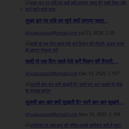
मुख्य द्वार पर तांबे का सूर्य क्यों लगाया जाता...
khulasapost@gmail.com
Jul 22, 2026
20
शादी से एक दिन पहले ऐसे करें स्किन की तैयारी,...
khulasapost@gmail.com
Dec 13, 2025
107
तुलसी बार-बार क्यों सूखती है? जानें बार-बार सूखने...
khulasapost@gmail.com
Nov 10, 2025
109