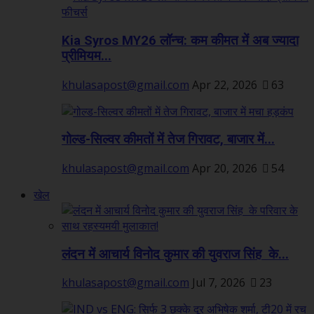
Kia Syros MY26 लॉन्च: कम कीमत में अब ज्यादा
प्रीमियम...
khulasapost@gmail.com
Apr 22, 2026
63
गोल्ड-सिल्वर कीमतों में तेज गिरावट, बाजार में...
khulasapost@gmail.com
Apr 20, 2026
54
खेल
लंदन में आचार्य विनोद कुमार की युवराज सिंह के...
khulasapost@gmail.com
Jul 7, 2026
23