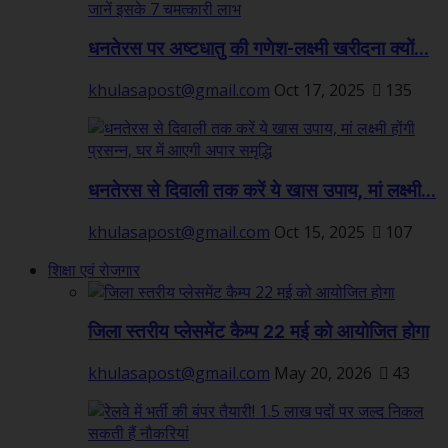
धनतेरस पर अष्टधातु की गणेश-लक्ष्मी खरीदना क्यों...
khulasapost@gmail.com
Oct 17, 2025
135
धनतेरस से दिवाली तक करें ये खास उपाय, मां लक्ष्मी...
khulasapost@gmail.com
Oct 15, 2025
107
शिक्षा एवं रोजगार
जिला स्तरीय प्लेसमेंट कैम्प 22 मई को आयोजित होगा
khulasapost@gmail.com
May 20, 2026
43