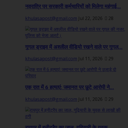
नवरात्रि पर सरकारी कर्मचारियों को मिलेगा महंगाई...
khulasapost@gmail.com
Jul 22, 2026
28
गूगल ड्राइव में अश्लील वीडियो रखने वाले पर गूगल...
khulasapost@gmail.com
Jul 11, 2026
29
एक रात में 6 हत्याएं: जमानत पर छूटे आरोपी ने...
khulasapost@gmail.com
Jul 11, 2026
29
रायपुर में हनीट्रैप का जाल, गुढ़ियारी के युवक...