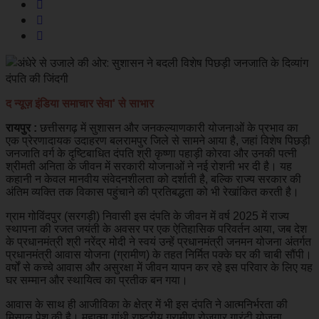
द न्यूज़ इंडिया समाचार सेवा' से साभार
रायपुर :
छत्तीसगढ़ में सुशासन और जनकल्याणकारी योजनाओं के प्रभाव का
एक प्रेरणादायक उदाहरण बलरामपुर जिले से सामने आया है, जहां विशेष पिछड़ी
जनजाति वर्ग के दृष्टिबाधित दंपति श्री कृष्णा पहाड़ी कोरवा और उनकी पत्नी
श्रीमती अनिता के जीवन में सरकारी योजनाओं ने नई रोशनी भर दी है। यह
कहानी न केवल मानवीय संवेदनशीलता को दर्शाती है, बल्कि राज्य सरकार की
अंतिम व्यक्ति तक विकास पहुंचाने की प्रतिबद्धता को भी रेखांकित करती है।
ग्राम गोविंदपुर (सरगड़ी) निवासी इस दंपति के जीवन में वर्ष 2025 में राज्य
स्थापना की रजत जयंती के अवसर पर एक ऐतिहासिक परिवर्तन आया, जब देश
के प्रधानमंत्री श्री नरेंद्र मोदी ने स्वयं उन्हें प्रधानमंत्री जनमन योजना अंतर्गत
प्रधानमंत्री आवास योजना (ग्रामीण) के तहत निर्मित पक्के घर की चाबी सौंपी।
वर्षों से कच्चे आवास और असुरक्षा में जीवन यापन कर रहे इस परिवार के लिए यह
घर सम्मान और स्थायित्व का प्रतीक बन गया।
आवास के साथ ही आजीविका के क्षेत्र में भी इस दंपति ने आत्मनिर्भरता की
मिसाल पेश की है। महात्मा गांधी राष्ट्रीय ग्रामीण रोजगार गारंटी योजना