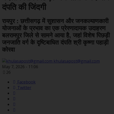
दंपति की जिंदगी
रायपुर : छत्तीसगढ़ में सुशासन और जनकल्याणकारी
योजनाओं के प्रभाव का एक प्रेरणादायक उदाहरण
बलरामपुर जिले से सामने आया है, जहां विशेष पिछड़ी
जनजाति वर्ग के दृष्टिबाधित दंपति श्री कृष्णा पहाड़ी
कोरवा
khulasapost@gmail.com
May 7, 2026 - 11:06
26
Facebook
Twitter