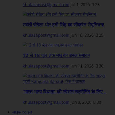
khulasapost@gmail.com
Jul 1, 2026
25
उर्वशी रौतेला और हनी सिंह का सीक्रेट रीयूनियन!
khulasapost@gmail.com
Jun 16, 2026
25
12 से 18 जून तक मधू का डबल धमाका
khulasapost@gmail.com
Jun 11, 2026
30
‘भारत भाग्य विधाता’ की स्पेशल स्क्रीनिंग के लिए...
khulasapost@gmail.com
Jun 8, 2026
30
लाइफ स्टाइल