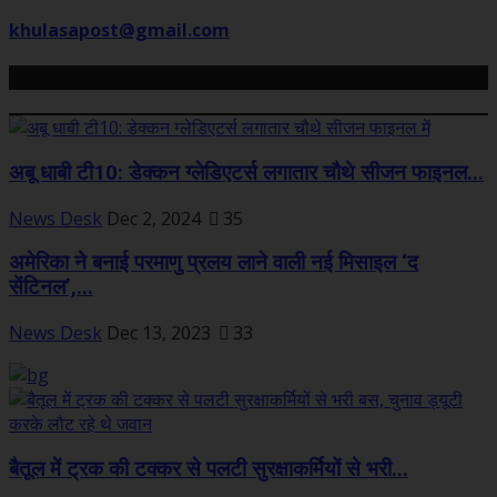
khulasapost@gmail.com
Related Posts
अबू धाबी टी10: डेक्कन ग्लेडिएटर्स लगातार चौथे सीजन फाइनल...
News Desk
Dec 2, 2024
35
अमेरिका ने बनाई परमाणु प्रलय लाने वाली नई मिसाइल ‘द
सेंटिनल’,...
News Desk
Dec 13, 2023
33
बैतूल में ट्रक की टक्कर से पलटी सुरक्षाकर्मियों से भरी...