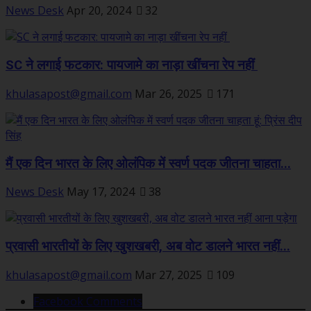
News Desk
Apr 20, 2024
32
SC ने लगाई फटकार: पायजामे का नाड़ा खींचना रेप नहीं
khulasapost@gmail.com
Mar 26, 2025
171
मैं एक दिन भारत के लिए ओलंपिक में स्वर्ण पदक जीतना चाहता...
News Desk
May 17, 2024
38
प्रवासी भारतीयों के लिए खुशखबरी, अब वोट डालने भारत नहीं...
khulasapost@gmail.com
Mar 27, 2025
109
Facebook Comments