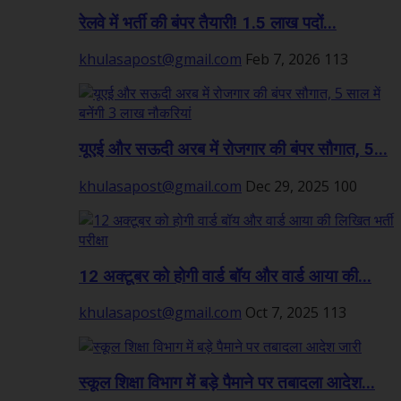
रेलवे में भर्ती की बंपर तैयारी! 1.5 लाख पदों...
khulasapost@gmail.com
Feb 7, 2026
113
यूएई और सऊदी अरब में रोजगार की बंपर सौगात, 5...
khulasapost@gmail.com
Dec 29, 2025
100
12 अक्टूबर को होगी वार्ड बॉय और वार्ड आया की...
khulasapost@gmail.com
Oct 7, 2025
113
स्कूल शिक्षा विभाग में बड़े पैमाने पर तबादला आदेश...