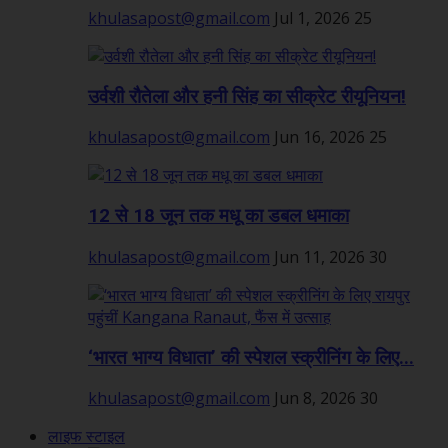
khulasapost@gmail.com
Jul 1, 2026
25
उर्वशी रौतेला और हनी सिंह का सीक्रेट रीयूनियन!
khulasapost@gmail.com
Jun 16, 2026
25
12 से 18 जून तक मधू का डबल धमाका
khulasapost@gmail.com
Jun 11, 2026
30
‘भारत भाग्य विधाता’ की स्पेशल स्क्रीनिंग के लिए...
khulasapost@gmail.com
Jun 8, 2026
30
लाइफ स्टाइल