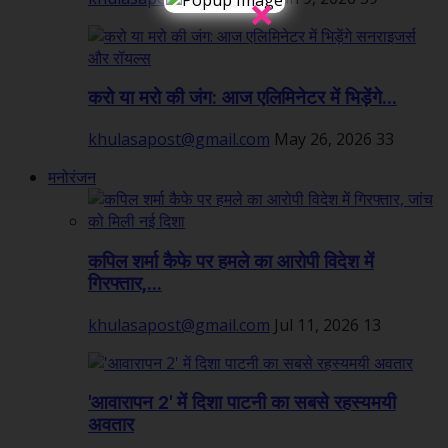
×
करो या मरो की जंग: आज एलिमिनेटर में भिड़ेंगे...
khulasapost@gmail.com
May 26, 2026
33
मनोरंजन
कपिल शर्मा कैफे पर हमले का आरोपी विदेश में
गिरफ्तार,...
khulasapost@gmail.com
Jul 11, 2026
13
'आवारापन 2' में दिशा पाटनी का सबसे रहस्यमयी
अवतार