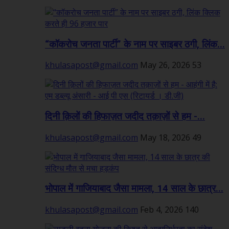
“कॉकरोच जनता पार्टी” के नाम पर साइबर ठगी, लिंक...
khulasapost@gmail.com
May 26, 2026
53
दिनी क़िलों की हिफाज़त जदीद तक़ाज़ों से हम -...
khulasapost@gmail.com
May 18, 2026
49
भोपाल में गाजियाबाद जैसा मामला, 14 साल के छात्र...
khulasapost@gmail.com
Feb 4, 2026
140