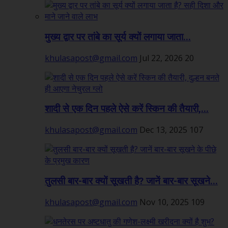
मुख्य द्वार पर तांबे का सूर्य क्यों लगाया जाता...
khulasapost@gmail.com
Jul 22, 2026
20
शादी से एक दिन पहले ऐसे करें स्किन की तैयारी,...
khulasapost@gmail.com
Dec 13, 2025
107
तुलसी बार-बार क्यों सूखती है? जानें बार-बार सूखने...
khulasapost@gmail.com
Nov 10, 2025
109