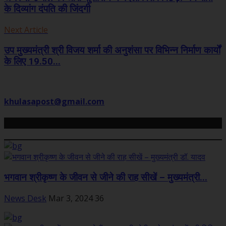
के दिव्यांग दंपति की जिंदगी
Next Article
उप मुख्यमंत्री श्री विजय शर्मा की अनुशंसा पर विभिन्न निर्माण कार्यों
के लिए 19.50...
khulasapost@gmail.com
Related Posts
भगवान श्रीकृष्ण के जीवन से जीने की राह सीखें – मुख्यमंत्री...
News Desk
Mar 3, 2024
36