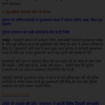
द न्यूज़ इंडिया समाचार सेवा' से साभार
पुलिस की त्वरित कार्रवाई पर फुलबासन यादव ने जताया संतोष, कहा- मिला पूरा
सहयोग
पुलिस प्रशासन को कड़ी कार्रवाई के दिए गए हैं निर्देश
रायपुर :
पद्मश्री सम्मान से अलंकृत वरिष्ठ समाजसेवी श्रीमती फुलबासन यादव
के साथ हुई अप्रिय घटना को मुख्यमंत्री श्री विष्णु देव साय ने अत्यंत गंभीरता से
लिया है। मुख्यमंत्री श्री साय ने आज सुबह स्वयं दूरभाष पर श्रीमती फुलबासन
यादव से चर्चा कर उनका कुशलक्षेम जाना तथा घटना की जानकारी ली।
मुख्यमंत्री श्री साय ने आश्वस्त किया कि इस मामले की हर पहलू से गहन जांच
की जाएगी। दोषी चाहे जो हो, बख्शा नहीं जाएगा। उन्होंने कहा कि पुलिस
प्रशासन को इस संबंध में आवश्यक दिशानिर्देश दिए गए हैं।
पद्मश्री श्रीमती फुलबासन यादव ने घटना के बाद पुलिस द्वारा की गई त्वरित
कार्रवाई पर संतोष व्यक्त करते हुए मुख्यमंत्री श्री विष्णु देव साय और पुलिस
प्रशासन के प्रति आभार प्रकट किया।
Previous Article
अंधेरे से उजाले की ओर: सुशासन ने बदली विशेष पिछड़ी जनजाति