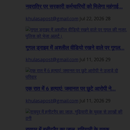
नवरात्रि पर सरकारी कर्मचारियों को मिलेगा महंगाई...
khulasapost@gmail.com
Jul 22, 2026
28
गूगल ड्राइव में अश्लील वीडियो रखने वाले पर गूगल...
khulasapost@gmail.com
Jul 11, 2026
29
एक रात में 6 हत्याएं: जमानत पर छूटे आरोपी ने...
khulasapost@gmail.com
Jul 11, 2026
29
रायपुर में हनीट्रैप का जाल, गुढ़ियारी के युवक...