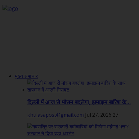
मुख्य समाचार
दिल्ली में आज से मौसम बदलेगा, झमाझम बारिश के...
khulasapost@gmail.com
Jul 27, 2026
27