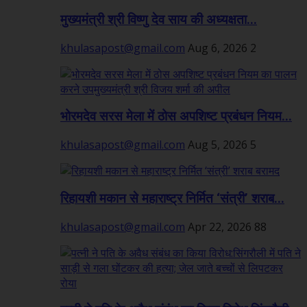
मुख्यमंत्री श्री विष्णु देव साय की अध्यक्षता...
khulasapost@gmail.com
Aug 6, 2026
2
भोरमदेव सरस मेला में ठोस अपशिष्ट प्रबंधन नियम...
khulasapost@gmail.com
Aug 5, 2026
5
रिहायशी मकान से महाराष्ट्र निर्मित ‘संत्री’ शराब...
khulasapost@gmail.com
Apr 22, 2026
88