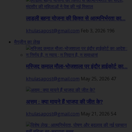
लाडली बहना योजना की किश्त से आत्मनिर्भरता का...
khulasapost@gmail.com
Feb 3, 2026
196
मैगज़ीन का लेख
मस्जिद कमाल मौला-भोजशाला पर इंदौर हाईकोर्ट का...
khulasapost@gmail.com
May 25, 2026
47
असम : क्या मायने हैं भाजपा की जीत के?
khulasapost@gmail.com
May 21, 2026
54