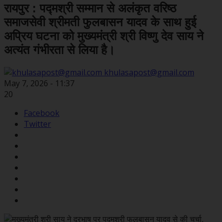
रायपुर : पद्मश्री सम्मान से अलंकृत वरिष्ठ
समाजसेवी श्रीमती फुलबासन यादव के साथ हुई
अप्रिय घटना को मुख्यमंत्री श्री विष्णु देव साय ने
अत्यंत गंभीरता से लिया है।
khulasapost@gmail.com
May 7, 2026 - 11:37
20
Facebook
Twitter