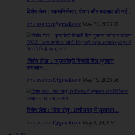
विशेष लेख : आत्मनिर्भरता, पोषण और बदलाव की नई...
khulasapost@gmail.com
May 21, 2026
55
’विशेष लेख’ : ’मुख्यमंत्री बिजली बिल भुगतान
समाधान...
khulasapost@gmail.com
May 15, 2026
56
विशेष लेख : ‘सेवा सेतु’: छत्तीसगढ़ में सुशासन...
khulasapost@gmail.com
May 8, 2026
61
व्यापार