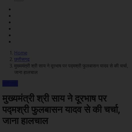
Home
छत्तीसगढ़
मुख्यमंत्री श्री साय ने दूरभाष पर पद्मश्री फुलबासन यादव से की चर्चा,
जाना हालचाल
छत्तीसगढ़
मुख्यमंत्री श्री साय ने दूरभाष पर
पद्मश्री फुलबासन यादव से की चर्चा,
जाना हालचाल