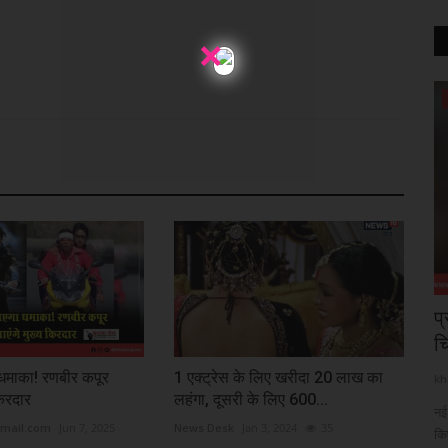
×
राष्ट्रीय
सीमा शुल्क
प्रधानमंत्री मोदी ने वांगचुक के स्वास्थ्य पर जताई
आ
चिंता,...
पर
 धमाका! रणबीर कपूर
1 एक्ट्रेस के लिए खरीदा 20 लाख का
khulasapost@gmail.com
Jul 24, 2026
20
kh
किरदार
लहंगा, दूसरी के लिए 600...
र्लभ बीमारियों
नई दिल्ली : सामाजिक कार्यकर्ता सोनम वांगचुक द्वारा 26 दिनों का अनशन समाप्त
राय
mail.com
Jun 7, 2025
News Desk
Jan 3, 2024
35
किए जाने...
आयु