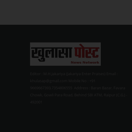
Editor : M.H.Jakariya (Jakariya Enter Praises) Email :
khulasap@gmail.com Mobile No : +91
9669667393,7354806555 Address : Baran Bazar, Favara
Chowk, Gowli Para Road, Behind SBI ATM, Raipur (C.G.) -
492001