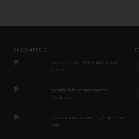
RANDOM POSTS
S
छत्तीसगढ़ में नीट यूजी 2025 की द्वितीय चरण की
काउंसलिंग...
मुख्यमंत्री श्री विष्णुदेव साय ने कॉमनवेल्थ
गेम्स-2026...
मस्जिद कमाल मौला-भोजशाला पर इंदौर हाईकोर्ट का
आदेश : न...