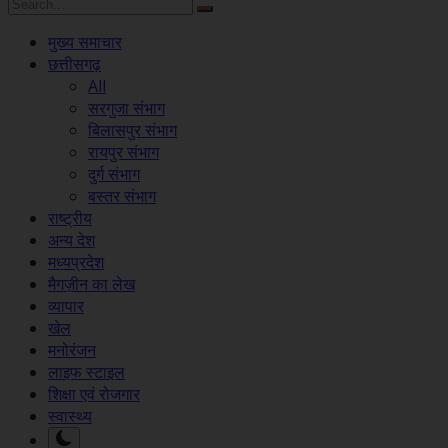
मुख्य समाचार
छत्तीसगढ़
All
सरगुजा संभाग
बिलासपुर संभाग
रायपुर संभाग
दुर्ग संभाग
बस्तर संभाग
राष्ट्रीय
अन्य देश
मध्यप्रदेश
मैगज़ीन का लेख
व्यापार
खेल
मनोरंजन
लाइफ स्टाइल
शिक्षा एवं रोजगार
स्वास्थ्य