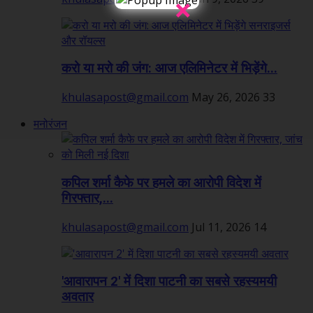
×
करो या मरो की जंग: आज एलिमिनेटर में भिड़ेंगे...
khulasapost@gmail.com
May 26, 2026
33
मनोरंजन
कपिल शर्मा कैफे पर हमले का आरोपी विदेश में
गिरफ्तार,...
khulasapost@gmail.com
Jul 11, 2026
14
'आवारापन 2' में दिशा पाटनी का सबसे रहस्यमयी
अवतार