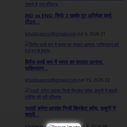
IND vs ENG: सिर्फ 3 छक्के दूर अभिषेक शर्मा,
टी20...
khulasapost@gmail.com
Jul 4, 2026
21
विमेंस वर्ल्ड कप में भारत का दमदार आगाज,
पाकिस्तान...
khulasapost@gmail.com
Jun 15, 2026
22
'एआई' बनेगा आपका निजी क्रिकेट कोच, कबुनी ने
बदली...
khulasapost@gmail.com
Jun 9, 2026
39