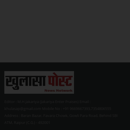
Editor : M.H.Jakariya (Jakariya Enter Praises) Email :
khulasap@gmail.com Mobile No : +91 9669667393,7354806555
Address : Baran Bazar, Favara Chowk, Gowli Para Road, Behind SBI
ATM, Raipur (C.G.) - 492001