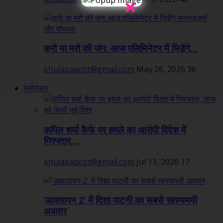
×
करो या मरो की जंग: आज एलिमिनेटर में भिड़ेंगे...
khulasapost@gmail.com
May 26, 2026
36
मनोरंजन
कपिल शर्मा कैफे पर हमले का आरोपी विदेश में
गिरफ्तार,...
khulasapost@gmail.com
Jul 11, 2026
17
'आवारापन 2' में दिशा पाटनी का सबसे रहस्यमयी
अवतार