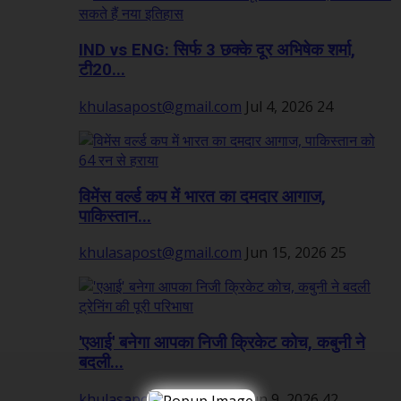
IND vs ENG: सिर्फ 3 छक्के दूर अभिषेक शर्मा,
टी20...
khulasapost@gmail.com
Jul 4, 2026
24
विमेंस वर्ल्ड कप में भारत का दमदार आगाज,
पाकिस्तान...
khulasapost@gmail.com
Jun 15, 2026
25
'एआई' बनेगा आपका निजी क्रिकेट कोच, कबुनी ने
बदली...
khulasapost@gmail.com
Jun 9, 2026
42