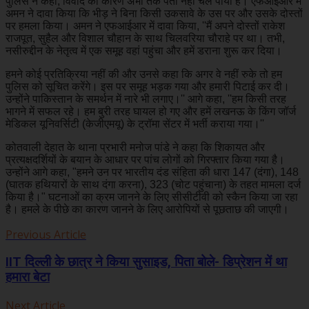
पुलिस ने कहा, विवाद का कारण अभी तक पता नहीं चल पाया है। एफआईआर में
अमन ने दावा किया कि भीड़ ने बिना किसी उकसावे के उस पर और उसके दोस्तों
पर हमला किया। अमन ने एफआईआर में दावा किया, ''मैं अपने दोस्तों राकेश
राजपूत, सुहैल और विशाल चौहान के साथ चिलवरिया चौराहे पर था। तभी,
नसीरुद्दीन के नेतृत्व में एक समूह वहां पहुंचा और हमें डराना शुरू कर दिया।
हमने कोई प्रतिक्रिया नहीं की और उनसे कहा कि अगर वे नहीं रुके तो हम
पुलिस को सूचित करेंगे। इस पर समूह भड़क गया और हमारी पिटाई कर दी।
उन्होंने पाकिस्तान के समर्थन में नारे भी लगाए।'' आगे कहा, ''हम किसी तरह
भागने में सफल रहे। हम बुरी तरह घायल हो गए और हमें लखनऊ के किंग जॉर्ज
मेडिकल यूनिवर्सिटी (केजीएमयू) के ट्रॉमा सेंटर में भर्ती कराया गया।''
कोतवाली देहात के थाना प्रभारी मनोज पांडे ने कहा कि शिकायत और
प्रत्यक्षदर्शियों के बयान के आधार पर पांच लोगों को गिरफ्तार किया गया है।
उन्होंने आगे कहा, "हमने उन पर भारतीय दंड संहिता की धारा 147 (दंगा), 148
(घातक हथियारों के साथ दंगा करना), 323 (चोट पहुंचाना) के तहत मामला दर्ज
किया है।" घटनाओं का क्रम जानने के लिए सीसीटीवी को स्कैन किया जा रहा
है। हमले के पीछे का कारण जानने के लिए आरोपियों से पूछताछ की जाएगी।
Previous Article
IIT दिल्ली के छात्र ने किया सुसाइड, पिता बोले- डिप्रेशन में था
हमारा बेटा
Next Article