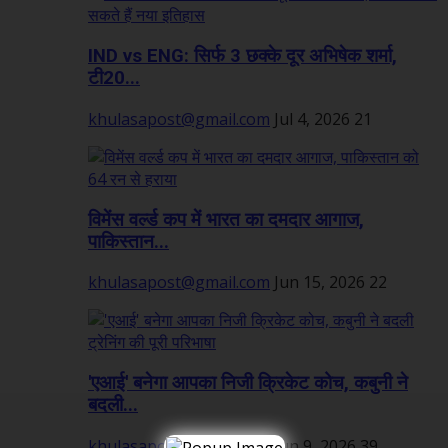
IND vs ENG: सिर्फ 3 छक्के दूर अभिषेक शर्मा,
टी20...
khulasapost@gmail.com
Jul 4, 2026
21
विमेंस वर्ल्ड कप में भारत का दमदार आगाज,
पाकिस्तान...
khulasapost@gmail.com
Jun 15, 2026
22
'एआई' बनेगा आपका निजी क्रिकेट कोच, कबुनी ने
बदली...
khulasapost@gmail.com
Jun 9, 2026
39