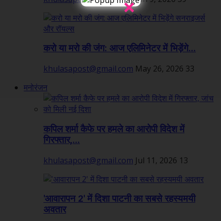
×
करो या मरो की जंग: आज एलिमिनेटर में भिड़ेंगे...
khulasapost@gmail.com
May 26, 2026
33
मनोरंजन
कपिल शर्मा कैफे पर हमले का आरोपी विदेश में
गिरफ्तार,...
khulasapost@gmail.com
Jul 11, 2026
13
'आवारापन 2' में दिशा पाटनी का सबसे रहस्यमयी
अवतार