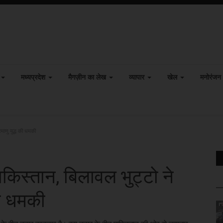
मध्यप्रदेश
मैगज़ीन का लेख
व्यापार
खेल
मनोरंजन
रमाणु युद्ध की धमकी
पाकिस्तान, बिलावल भुट्टो ने
की धमकी