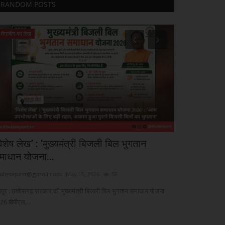
RANDOM POSTS
मैगज़ीन का लेख
मैगज़ीन का लेख
विशेष लेख’ : ’मुख्यमंत्री बिजली बिल भुगतान
मस्जिद कमाल 
माधान योजना...
आदेश : न...
ulasapost@gmail.com
May 15, 2026
56
khulasapost@gma
यपुर : छत्तीसगढ़ सरकार की मुख्यमंत्री बिजली बिल भुगतान समाधान योजना
विडम्बनायें हमेशा विद्र
26 बीपीएल,...
दर्पण...