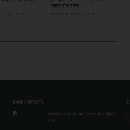
मज़बूत होगा हमासः...
 14, 2023
48
News Desk
May 13, 2024
43
RANDOM POSTS
S
नाभि में तेल डालने की परंपरा : इससे शरीर को मिलता
है पोषण