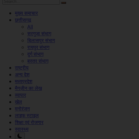
मुख्य समाचार
छत्तीसगढ़
All
सरगुजा संभाग
बिलासपुर संभाग
रायपुर संभाग
दुर्ग संभाग
बस्तर संभाग
राष्ट्रीय
अन्य देश
मध्यप्रदेश
मैगज़ीन का लेख
व्यापार
खेल
मनोरंजन
लाइफ स्टाइल
शिक्षा एवं रोजगार
स्वास्थ्य