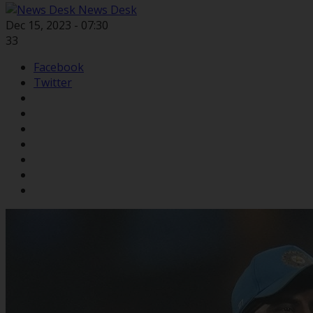
News Desk
Dec 15, 2023 - 07:30
33
Facebook
Twitter