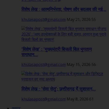
विशेष लेख : आत्मनिर्भरता, पोषण और बदलाव की नई...
khulasapost@gmail.com
May 21, 2026
55
’विशेष लेख’ : ’मुख्यमंत्री बिजली बिल भुगतान
समाधान...
khulasapost@gmail.com
May 15, 2026
56
विशेष लेख : ‘सेवा सेतु’: छत्तीसगढ़ में सुशासन...
khulasapost@gmail.com
May 8, 2026
61
व्यापार