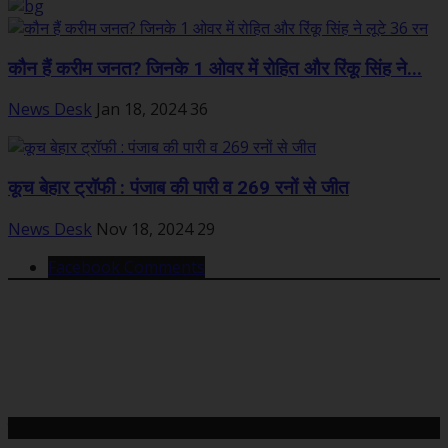
कौन हैं करीम जनत? जिनके 1 ओवर में रोहित और रिंकू सिंह ने...
News Desk
Jan 18, 2024
36
कूच बेहार ट्रॉफी : पंजाब की पारी व 269 रनों से जीत
News Desk
Nov 18, 2024
29
Facebook Comments
महत्वपूर्ण खबरें