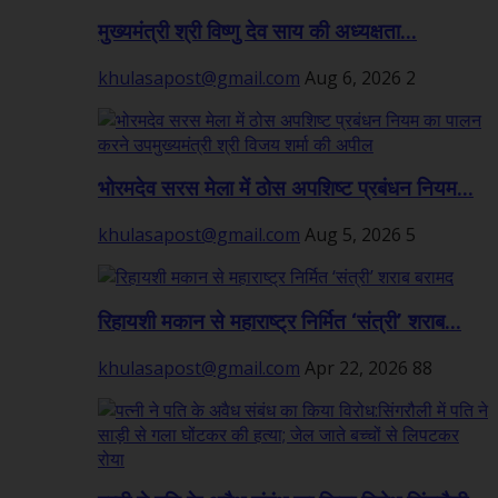
मुख्यमंत्री श्री विष्णु देव साय की अध्यक्षता...
khulasapost@gmail.com
Aug 6, 2026
2
भोरमदेव सरस मेला में ठोस अपशिष्ट प्रबंधन नियम...
khulasapost@gmail.com
Aug 5, 2026
5
रिहायशी मकान से महाराष्ट्र निर्मित ‘संत्री’ शराब...
khulasapost@gmail.com
Apr 22, 2026
88