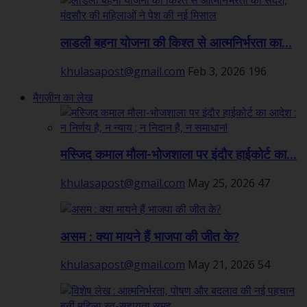
लाडली बहना योजना की किश्त से आत्मनिर्भरता का...
khulasapost@gmail.com
Feb 3, 2026
196
मैगज़ीन का लेख
मस्जिद कमाल मौला-भोजशाला पर इंदौर हाईकोर्ट का...
khulasapost@gmail.com
May 25, 2026
47
असम : क्या मायने हैं भाजपा की जीत के?
khulasapost@gmail.com
May 21, 2026
54