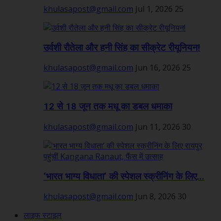
khulasapost@gmail.com
Jul 1, 2026
25
उर्वशी रौतेला और हनी सिंह का सीक्रेट रीयूनियन!
khulasapost@gmail.com
Jun 16, 2026
25
12 से 18 जून तक मधू का डबल धमाका
khulasapost@gmail.com
Jun 11, 2026
30
‘भारत भाग्य विधाता’ की स्पेशल स्क्रीनिंग के लिए...
khulasapost@gmail.com
Jun 8, 2026
30
लाइफ स्टाइल