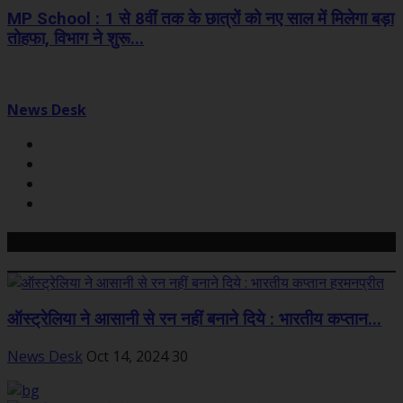
MP School : 1 से 8वीं तक के छात्रों को नए साल में मिलेगा बड़ा
तोहफा, विभाग ने शुरू...
News Desk
Related Posts
ऑस्ट्रेलिया ने आसानी से रन नहीं बनाने दिये : भारतीय कप्तान...
News Desk
Oct 14, 2024
30