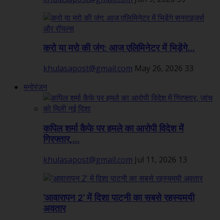
करो या मरो की जंग: आज एलिमिनेटर में भिड़ेंगे...
khulasapost@gmail.com
May 26, 2026
33
मनोरंजन
कपिल शर्मा कैफे पर हमले का आरोपी विदेश में
गिरफ्तार,...
khulasapost@gmail.com
Jul 11, 2026
13
'आवारापन 2' में दिशा पाटनी का सबसे रहस्यमयी
अवतार