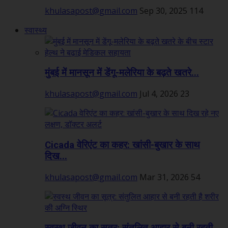
khulasapost@gmail.com
Sep 30, 2025
114
स्वास्थ्य
मुंबई में मानसून में डेंगू-मलेरिया के बढ़ते खतरे...
khulasapost@gmail.com
Jul 4, 2026
23
Cicada वेरिएंट का कहर: खांसी-बुखार के साथ
दिख...
khulasapost@gmail.com
Mar 31, 2026
54