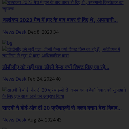
'वर्ल्‍डकप 2023 मैच में हार के बाद बाबर रो दिए थे', अफगानी...
News Desk
Dec 8, 2023
34
डीडीसीए को नहीं पता 'डीसी गेम्स क्यों शिफ्ट किए जा रहे...
News Desk
Feb 24, 2024
40
साउदी ने बोर्ड और टी 20 फ्रेंचाइजी से 'क्लब बनाम देश' विवाद...
News Desk
Aug 24, 2024
43