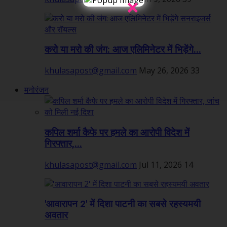
×
करो या मरो की जंग: आज एलिमिनेटर में भिड़ेंगे...
khulasapost@gmail.com
May 26, 2026
33
मनोरंजन
कपिल शर्मा कैफे पर हमले का आरोपी विदेश में
गिरफ्तार,...
khulasapost@gmail.com
Jul 11, 2026
14
'आवारापन 2' में दिशा पाटनी का सबसे रहस्यमयी
अवतार