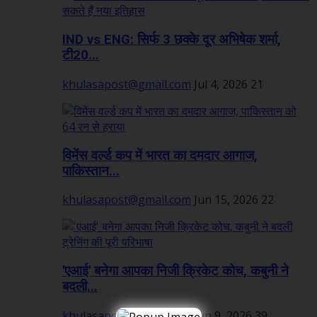
IND vs ENG: सिर्फ 3 छक्के दूर अभिषेक शर्मा,
टी20...
khulasapost@gmail.com
Jul 4, 2026
21
विमेंस वर्ल्ड कप में भारत का दमदार आगाज,
पाकिस्तान...
khulasapost@gmail.com
Jun 15, 2026
22
'एआई' बनेगा आपका निजी क्रिकेट कोच, कबुनी ने
बदली...
khulasapost@gmail.com
Jun 9, 2026
39