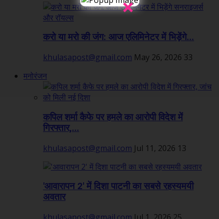
×
करो या मरो की जंग: आज एलिमिनेटर में भिड़ेंगे...
khulasapost@gmail.com
May 26, 2026
33
मनोरंजन
कपिल शर्मा कैफे पर हमले का आरोपी विदेश में
गिरफ्तार,...
khulasapost@gmail.com
Jul 11, 2026
13
'आवारापन 2' में दिशा पाटनी का सबसे रहस्यमयी
अवतार
khulasapost@gmail.com
Jul 1, 2026
25