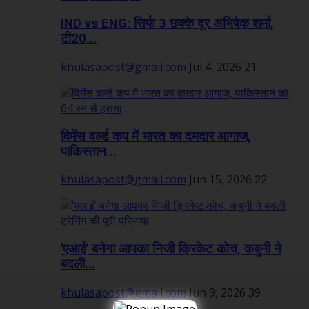
IND vs ENG: सिर्फ 3 छक्के दूर अभिषेक शर्मा,
टी20...
khulasapost@gmail.com
Jul 4, 2026
21
विमेंस वर्ल्ड कप में भारत का दमदार आगाज,
पाकिस्तान...
khulasapost@gmail.com
Jun 15, 2026
22
'एआई' बनेगा आपका निजी क्रिकेट कोच, कबुनी ने
बदली...
khulasapost@gmail.com
Jun 9, 2026
39