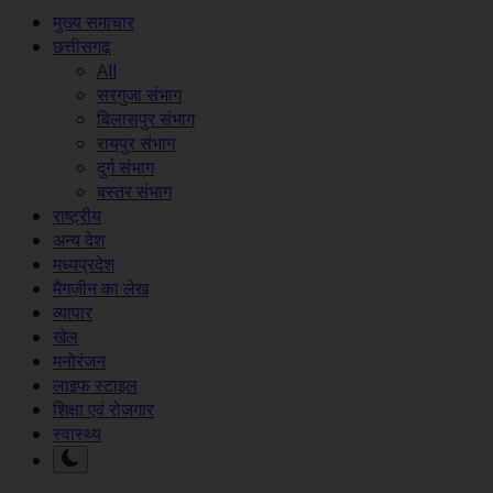
मुख्य समाचार
छत्तीसगढ़
All
सरगुजा संभाग
बिलासपुर संभाग
रायपुर संभाग
दुर्ग संभाग
बस्तर संभाग
राष्ट्रीय
अन्य देश
मध्यप्रदेश
मैगज़ीन का लेख
व्यापार
खेल
मनोरंजन
लाइफ स्टाइल
शिक्षा एवं रोजगार
स्वास्थ्य