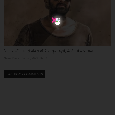
×
'सलार' की आग से बॉक्स ऑफिस धुआं-धुआं, 4 दिन में छाप डाले...
News Desk
Dec 26, 2023
37
FACEBOOK COMMENTS