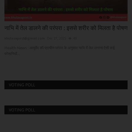
नाभि में तेल डालने की परंपरा : इससे शरीर को मिलता है पोषण
धन
khulasapost@gmail.com
Dec 27, 2025
49
kh
Health News : आयुर्वेद की प्राचीन परंपरा के अनुसार नाभि में तेल लगाना ऐसी कई
Ga
परेशानियों...
रही
VOTING POLL
VOTING POLL