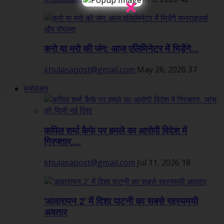
×
करो या मरो की जंग: आज एलिमिनेटर में भिड़ेंगे...
khulasapost@gmail.com
May 26, 2026
37
मनोरंजन
कपिल शर्मा कैफे पर हमले का आरोपी विदेश में
गिरफ्तार,...
khulasapost@gmail.com
Jul 11, 2026
18
'आवारापन 2' में दिशा पाटनी का सबसे रहस्यमयी
अवतार