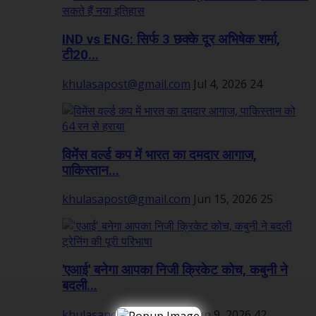
IND vs ENG: सिर्फ 3 छक्के दूर अभिषेक शर्मा,
टी20...
khulasapost@gmail.com
Jul 4, 2026
24
विमेंस वर्ल्ड कप में भारत का दमदार आगाज,
पाकिस्तान...
khulasapost@gmail.com
Jun 15, 2026
25
'एआई' बनेगा आपका निजी क्रिकेट कोच, कबुनी ने
बदली...
khulasapost@gmail.com
Jun 9, 2026
42