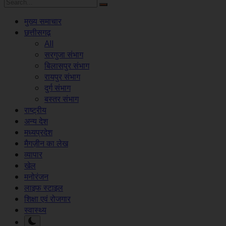
मुख्य समाचार
छत्तीसगढ़
All
सरगुजा संभाग
बिलासपुर संभाग
रायपुर संभाग
दुर्ग संभाग
बस्तर संभाग
राष्ट्रीय
अन्य देश
मध्यप्रदेश
मैगज़ीन का लेख
व्यापार
खेल
मनोरंजन
लाइफ स्टाइल
शिक्षा एवं रोजगार
स्वास्थ्य