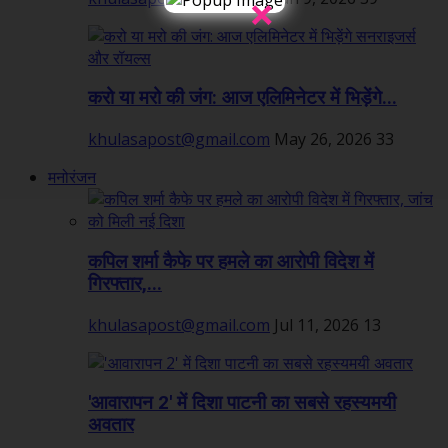
×
करो या मरो की जंग: आज एलिमिनेटर में भिड़ेंगे...
khulasapost@gmail.com
May 26, 2026
33
मनोरंजन
कपिल शर्मा कैफे पर हमले का आरोपी विदेश में
गिरफ्तार,...
khulasapost@gmail.com
Jul 11, 2026
13
'आवारापन 2' में दिशा पाटनी का सबसे रहस्यमयी
अवतार