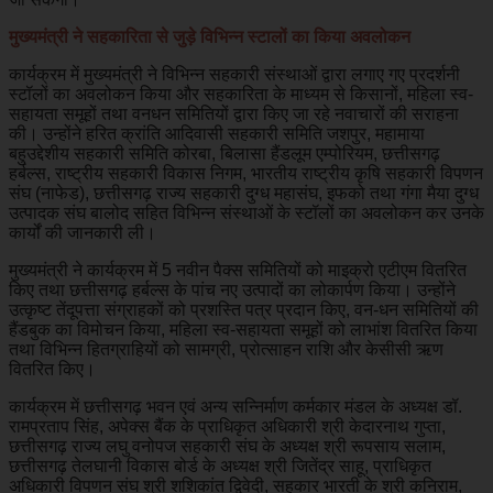
मुख्यमंत्री ने सहकारिता से जुड़े विभिन्न स्टालों का किया अवलोकन
कार्यक्रम में मुख्यमंत्री ने विभिन्न सहकारी संस्थाओं द्वारा लगाए गए प्रदर्शनी
स्टॉलों का अवलोकन किया और सहकारिता के माध्यम से किसानों, महिला स्व-
सहायता समूहों तथा वनधन समितियों द्वारा किए जा रहे नवाचारों की सराहना
की। उन्होंने हरित क्रांति आदिवासी सहकारी समिति जशपुर, महामाया
बहुउद्देशीय सहकारी समिति कोरबा, बिलासा हैंडलूम एम्पोरियम, छत्तीसगढ़
हर्बल्स, राष्ट्रीय सहकारी विकास निगम, भारतीय राष्ट्रीय कृषि सहकारी विपणन
संघ (नाफेड), छत्तीसगढ़ राज्य सहकारी दुग्ध महासंघ, इफको तथा गंगा मैया दुग्ध
उत्पादक संघ बालोद सहित विभिन्न संस्थाओं के स्टॉलों का अवलोकन कर उनके
कार्यों की जानकारी ली।
मुख्यमंत्री ने कार्यक्रम में 5 नवीन पैक्स समितियों को माइक्रो एटीएम वितरित
किए तथा छत्तीसगढ़ हर्बल्स के पांच नए उत्पादों का लोकार्पण किया। उन्होंने
उत्कृष्ट तेंदूपत्ता संग्राहकों को प्रशस्ति पत्र प्रदान किए, वन-धन समितियों की
हैंडबुक का विमोचन किया, महिला स्व-सहायता समूहों को लाभांश वितरित किया
तथा विभिन्न हितग्राहियों को सामग्री, प्रोत्साहन राशि और केसीसी ऋण
वितरित किए।
कार्यक्रम में छत्तीसगढ़ भवन एवं अन्य सन्निर्माण कर्मकार मंडल के अध्यक्ष डॉ.
रामप्रताप सिंह, अपेक्स बैंक के प्राधिकृत अधिकारी श्री केदारनाथ गुप्ता,
छत्तीसगढ़ राज्य लघु वनोपज सहकारी संघ के अध्यक्ष श्री रूपसाय सलाम,
छत्तीसगढ़ तेलघानी विकास बोर्ड के अध्यक्ष श्री जितेंद्र साहू, प्राधिकृत
अधिकारी विपणन संघ श्री शशिकांत द्विवेदी, सहकार भारती के श्री कनिराम,