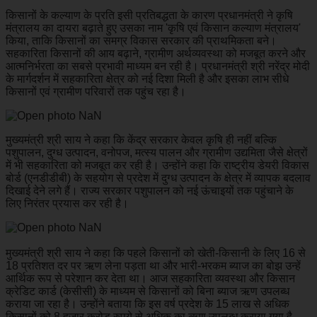
किसानों के कल्याण के प्रति इसी प्रतिबद्धता के कारण प्रधानमंत्री ने कृषि
मंत्रालय का दायरा बढ़ाते हुए उसका नाम 'कृषि एवं किसान कल्याण मंत्रालय'
किया, ताकि किसानों का समग्र विकास सरकार की प्राथमिकता बने।
सहकारिता किसानों की आय बढ़ाने, ग्रामीण अर्थव्यवस्था को मजबूत करने और
आत्मनिर्भरता का सबसे प्रभावी माध्यम बन रही है। प्रधानमंत्री श्री नरेंद्र मोदी
के मार्गदर्शन में सहकारिता क्षेत्र को नई दिशा मिली है और इसका लाभ सीधे
किसानों एवं ग्रामीण परिवारों तक पहुंच रहा है।
मुख्यमंत्री श्री साय ने कहा कि केंद्र सरकार केवल कृषि ही नहीं बल्कि
पशुपालन, दुग्ध उत्पादन, वनोपज, मत्स्य पालन और ग्रामीण उद्यमिता जैसे क्षेत्रों
में भी सहकारिता को मजबूत कर रही है। उन्होंने कहा कि राष्ट्रीय डेयरी विकास
बोर्ड (एनडीडीबी) के सहयोग से प्रदेश में दुग्ध उत्पादन के क्षेत्र में व्यापक बदलाव
दिखाई देने लगे हैं। राज्य सरकार पशुपालन को नई ऊंचाइयों तक पहुंचाने के
लिए निरंतर प्रयास कर रही है।
मुख्यमंत्री श्री साय ने कहा कि पहले किसानों को खेती-किसानी के लिए 16 से
18 प्रतिशत दर पर ऋण लेना पड़ता था और भारी-भरकम ब्याज का बोझ उन्हें
आर्थिक रूप से परेशान कर देता था। आज सहकारिता व्यवस्था और किसान
क्रेडिट कार्ड (केसीसी) के माध्यम से किसानों को बिना ब्याज ऋण उपलब्ध
कराया जा रहा है। उन्होंने बताया कि इस वर्ष प्रदेश के 15 लाख से अधिक
किसानों को 8 हजार करोड़ रुपये से अधिक का ऋण उपलब्ध कराया गया है,