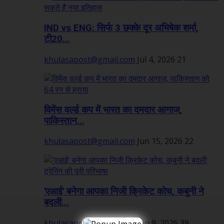
IND vs ENG: सिर्फ 3 छक्के दूर अभिषेक शर्मा,
टी20...
khulasapost@gmail.com
Jul 4, 2026
21
विमेंस वर्ल्ड कप में भारत का दमदार आगाज,
पाकिस्तान...
khulasapost@gmail.com
Jun 15, 2026
22
'एआई' बनेगा आपका निजी क्रिकेट कोच, कबुनी ने
बदली...
khulasapost@gmail.com
Jun 9, 2026
39