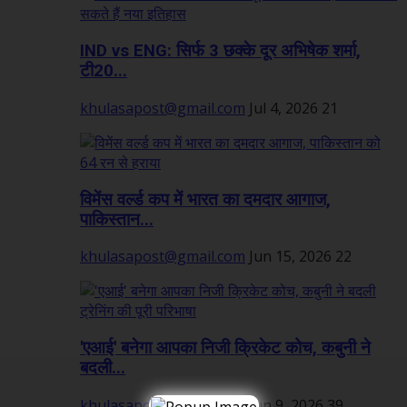
IND vs ENG: सिर्फ 3 छक्के दूर अभिषेक शर्मा,
टी20...
khulasapost@gmail.com
Jul 4, 2026
21
विमेंस वर्ल्ड कप में भारत का दमदार आगाज,
पाकिस्तान...
khulasapost@gmail.com
Jun 15, 2026
22
'एआई' बनेगा आपका निजी क्रिकेट कोच, कबुनी ने
बदली...
khulasapost@gmail.com
Jun 9, 2026
39