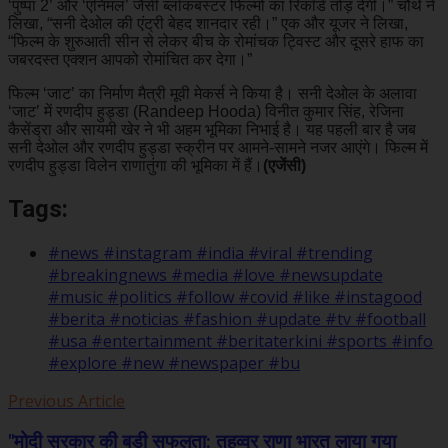
‘पुष्पा 2’ और ‘एनिमल’ जैसी ब्लॉकबस्टर फिल्मों का रिकॉर्ड तोड़ देगी।” चौथे ने
लिखा, “सनी देओल की एंट्री बेहद शानदार रही।” एक और यूजर ने लिखा,
“फिल्म के शुरुआती सीन से लेकर बीच के रोमांचक ट्विस्ट और दूसरे हाफ का
जबरदस्त एक्शन आपको रोमांचित कर देगा।”
फिल्म ‘जाट’ का निर्माण मैत्री मूवी मेकर्स ने किया है। सनी देओल के अलावा
‘जाट’ में रणदीप हुड्डा (Randeep Hooda) विनीत कुमार सिंह, रेजिना
कैसेंड्रा और सायमी खेर ने भी अहम भूमिका निभाई है। यह पहली बार है जब
सनी देओल और रणदीप हुड्डा स्क्रीन पर आमने-सामने नजर आएंगे। फिल्म में
रणदीप हुड्डा विलेन राणातुंगा की भूमिका में हैं।
(एजेंसी)
Tags:
#news #instagram #india #viral #trending
#breakingnews #media #love #newsupdate
#music #politics #follow #covid #like #instagood
#berita #noticias #fashion #update #tv #football
#usa #entertainment #beritaterkini #sports #info
#explore #new #newspaper #bu
Previous Article
"मोदी सरकार की बड़ी सफलता: तहव्वुर राणा भारत लाया गया