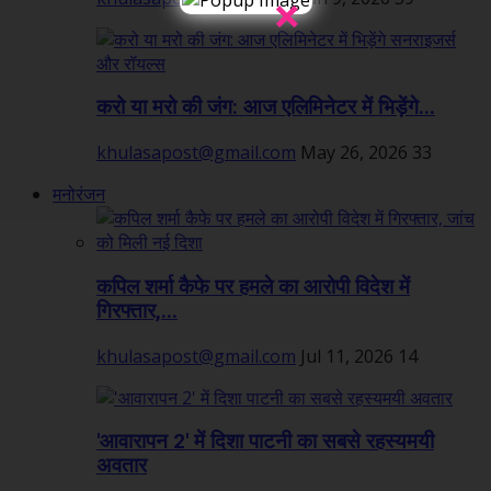
×
करो या मरो की जंग: आज एलिमिनेटर में भिड़ेंगे...
khulasapost@gmail.com
May 26, 2026
33
मनोरंजन
कपिल शर्मा कैफे पर हमले का आरोपी विदेश में
गिरफ्तार,...
khulasapost@gmail.com
Jul 11, 2026
14
'आवारापन 2' में दिशा पाटनी का सबसे रहस्यमयी
अवतार