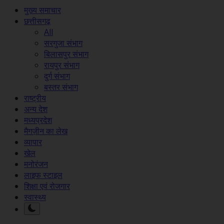
मुख्य समाचार
छत्तीसगढ़
All
सरगुजा संभाग
बिलासपुर संभाग
रायपुर संभाग
दुर्ग संभाग
बस्तर संभाग
राष्ट्रीय
अन्य देश
मध्यप्रदेश
मैगज़ीन का लेख
व्यापार
खेल
मनोरंजन
लाइफ स्टाइल
शिक्षा एवं रोजगार
स्वास्थ्य