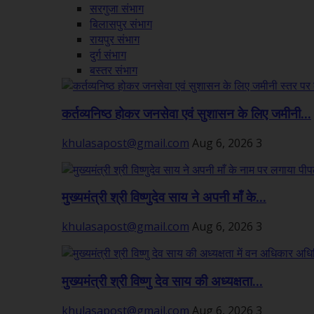
सरगुजा संभाग
बिलासपुर संभाग
रायपुर संभाग
दुर्ग संभाग
बस्तर संभाग
कर्तव्यनिष्ठ होकर जनसेवा एवं सुशासन के लिए जमीनी...
khulasapost@gmail.com
Aug 6, 2026
3
मुख्यमंत्री श्री विष्णुदेव साय ने अपनी माँ के...
khulasapost@gmail.com
Aug 6, 2026
3
मुख्यमंत्री श्री विष्णु देव साय की अध्यक्षता...
khulasapost@gmail.com
Aug 6, 2026
3