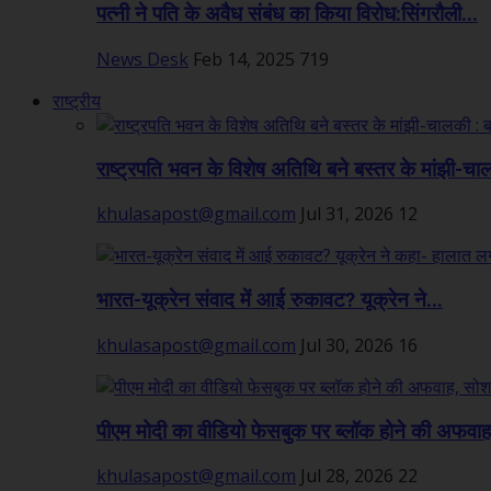
पत्नी ने पति के अवैध संबंध का किया विरोध:सिंगरौली...
News Desk
Feb 14, 2025
719
राष्ट्रीय
राष्ट्रपति भवन के विशेष अतिथि बने बस्तर के मांझी-चा
khulasapost@gmail.com
Jul 31, 2026
12
भारत-यूक्रेन संवाद में आई रुकावट? यूक्रेन ने...
khulasapost@gmail.com
Jul 30, 2026
16
पीएम मोदी का वीडियो फेसबुक पर ब्लॉक होने की अफवाह,
khulasapost@gmail.com
Jul 28, 2026
22