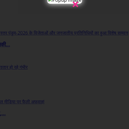
×
लकी...
...