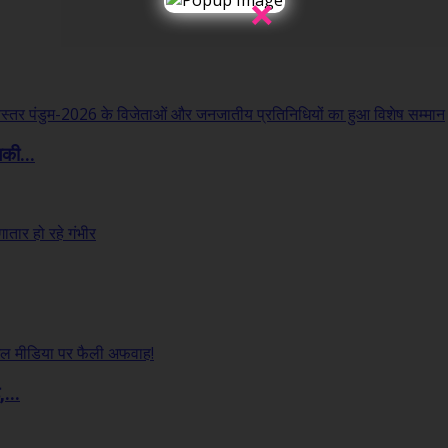
×
लकी...
...