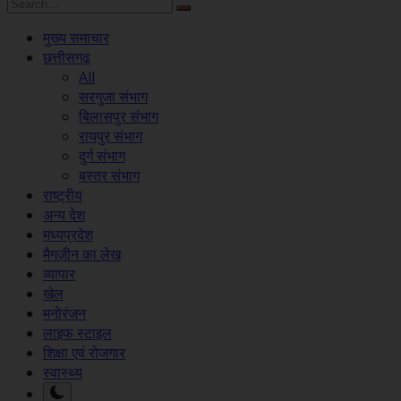
मुख्य समाचार
छत्तीसगढ़
All
सरगुजा संभाग
बिलासपुर संभाग
रायपुर संभाग
दुर्ग संभाग
बस्तर संभाग
राष्ट्रीय
अन्य देश
मध्यप्रदेश
मैगज़ीन का लेख
व्यापार
खेल
मनोरंजन
लाइफ स्टाइल
शिक्षा एवं रोजगार
स्वास्थ्य