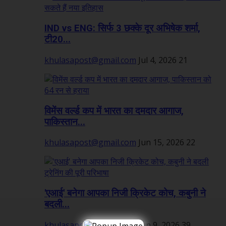
IND vs ENG: सिर्फ 3 छक्के दूर अभिषेक शर्मा,
टी20...
khulasapost@gmail.com
Jul 4, 2026
21
विमेंस वर्ल्ड कप में भारत का दमदार आगाज,
पाकिस्तान...
khulasapost@gmail.com
Jun 15, 2026
22
'एआई' बनेगा आपका निजी क्रिकेट कोच, कबुनी ने
बदली...
khulasapost@gmail.com
Jun 9, 2026
39