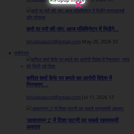
×
करो या मरो की जंग: आज एलिमिनेटर में भिड़ेंगे...
khulasapost@gmail.com
May 26, 2026
33
मनोरंजन
कपिल शर्मा कैफे पर हमले का आरोपी विदेश में
गिरफ्तार,...
khulasapost@gmail.com
Jul 11, 2026
13
'आवारापन 2' में दिशा पाटनी का सबसे रहस्यमयी
अवतार