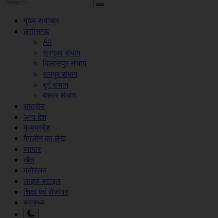
मुख्य समाचार
छत्तीसगढ़
All
सरगुजा संभाग
बिलासपुर संभाग
रायपुर संभाग
दुर्ग संभाग
बस्तर संभाग
राष्ट्रीय
अन्य देश
मध्यप्रदेश
मैगज़ीन का लेख
व्यापार
खेल
मनोरंजन
लाइफ स्टाइल
शिक्षा एवं रोजगार
स्वास्थ्य