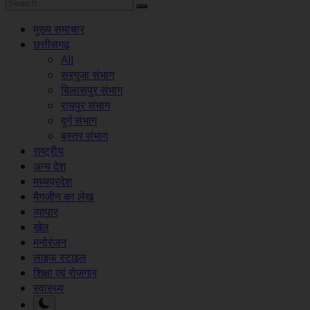
मुख्य समाचार
छत्तीसगढ़
All
सरगुजा संभाग
बिलासपुर संभाग
रायपुर संभाग
दुर्ग संभाग
बस्तर संभाग
राष्ट्रीय
अन्य देश
मध्यप्रदेश
मैगज़ीन का लेख
व्यापार
खेल
मनोरंजन
लाइफ स्टाइल
शिक्षा एवं रोजगार
स्वास्थ्य