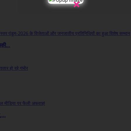
×
लकी...
...