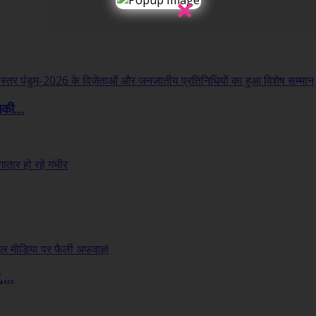
×
लकी...
...