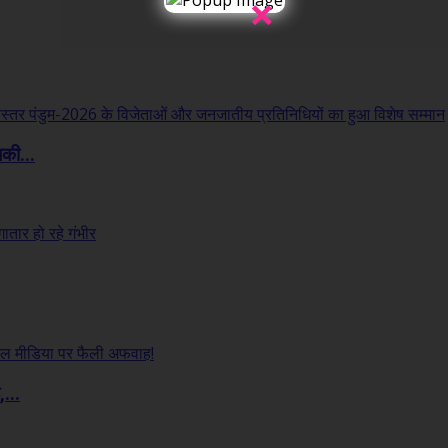
×
लकी...
...