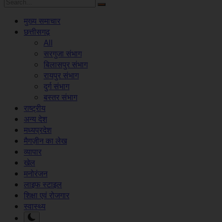
मुख्य समाचार
छत्तीसगढ़
All
सरगुजा संभाग
बिलासपुर संभाग
रायपुर संभाग
दुर्ग संभाग
बस्तर संभाग
राष्ट्रीय
अन्य देश
मध्यप्रदेश
मैगज़ीन का लेख
व्यापार
खेल
मनोरंजन
लाइफ स्टाइल
शिक्षा एवं रोजगार
स्वास्थ्य