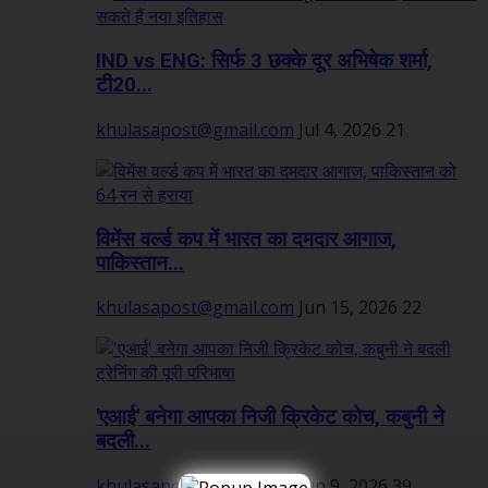
IND vs ENG: सिर्फ 3 छक्के दूर अभिषेक शर्मा,
टी20...
khulasapost@gmail.com
Jul 4, 2026
21
विमेंस वर्ल्ड कप में भारत का दमदार आगाज,
पाकिस्तान...
khulasapost@gmail.com
Jun 15, 2026
22
'एआई' बनेगा आपका निजी क्रिकेट कोच, कबुनी ने
बदली...
khulasapost@gmail.com
Jun 9, 2026
39