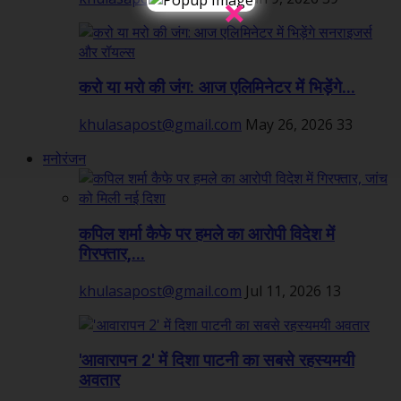
×
करो या मरो की जंग: आज एलिमिनेटर में भिड़ेंगे...
khulasapost@gmail.com
May 26, 2026
33
मनोरंजन
कपिल शर्मा कैफे पर हमले का आरोपी विदेश में
गिरफ्तार,...
khulasapost@gmail.com
Jul 11, 2026
13
'आवारापन 2' में दिशा पाटनी का सबसे रहस्यमयी
अवतार