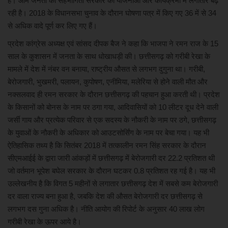
है। आम जनता की सहभागिता सरकार की योजनाओं और कार्यक्रमों में लगातार बढ़
रही है। 2018 के विधानसभा चुनाव के दौरान घोषणा पत्र में किए गए 36 में से 34
खेल
से अधिक वादे पूर्ण कर लिए गए हैं।
प्रदेश कांग्रेस अध्यक्ष एवं सांसद दीपक बैज ने कहा कि भाजपा ने रमन राज के 15
मनोरंजन
साल के कुशासन में जनता के साथ धोखाधड़ी की। छत्तीसगढ़ को गरीबी रेखा के
मामले में देश में नंबर वन बनाया, राष्ट्रीय औसत से लगभग दुगुना था। गरीबी,
लाइफ स्टाइल
बेरोजगारी, भुखमरी, पलायन, कुपोषण, एनीमिया, मलेरिया से होने वाली मौत और
नक्सलवाद ही रमन सरकार के दौरान छत्तीसगढ़ की पहचान हुआ करती थी। प्रदेश
शिक्षा एवं रोजगार
के किसानों को बोनस के नाम पर ठगा गया, आदिवासियों को 10 लीटर दूध देने वाली
जर्सी गाय और प्रत्येक परिवार से एक सदस्य के नौकरी के नाम पर ठगे, छत्तीसगढ़
स्वास्थ्य
के युवाओं के नौकरी के अधिकार को आउटसोर्सिंग के नाम पर बेचा गया। यह भी
ऐतिहासिक तथ्य है कि सितंबर 2018 में तत्कालीन रमन सिंह सरकार के दौरान
सीएमआईई के द्वारा जारी आंकड़ों में छत्तीसगढ़ में बेरोजगारी दर 22.2 प्रतिशत थी
जो वर्तमान भूपेश बघेल सरकार के दौरान घटकर 0.8 प्रतिशत रह गई है। यह भी
उल्लेखनीय है कि विगत 5 महीनों से लगातार छत्तीसगढ़ देश में सबसे कम बेरोजगारी
दर वाला राज्य बना हुआ है, जबकि देश की औसत बेरोजगारी दर छत्तीसगढ़ से
लगभग दस गुना अधिक है। नीति आयोग की रिपोर्ट के अनुसार 40 लाख लोग
गरीबी रेखा के ऊपर आये है।