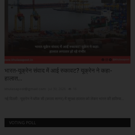
..
भारत-यूक्रेन संवाद में आई रुकावट? यूक्रेन ने कहा-
“
हालात...
कर
khulasapost@gmail.com
Jul 30, 2026
16
kh
..
नई दिल्ली : यूक्रेन ने ब्लैक सी (काला सागर) में सुरक्षा हालात को लेकर भारत की हालिया...
इन्
VOTING POLL