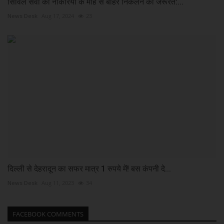
सिविल सेवा की नौकरियों के मोह से बाहर निकलने की जरूरत:...
News Desk
Aug 17, 2024
23
दिल्ली से देहरादून का सफर मात्र 1 रुपये में! बस कंपनी दे...
News Desk
Aug 11, 2023
34
FACEBOOK COMMENTS