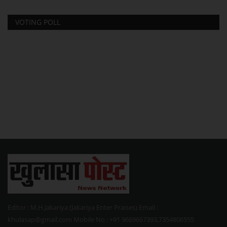
VOTING POLL
Editor : M.H.Jakariya (Jakariya Enter Praises) Email :
khulasap@gmail.com Mobile No : +91 9669667393,7354806555