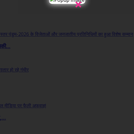
×
लकी...
...