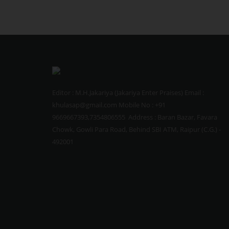
Editor : M.H.Jakariya (Jakariya Enter Praises) Email :
khulasap@gmail.com Mobile No : +91
9669667393,7354806555 Address : Baran Bazar, Favara
Chowk, Gowli Para Road, Behind SBI ATM, Raipur (C.G.) -
492001