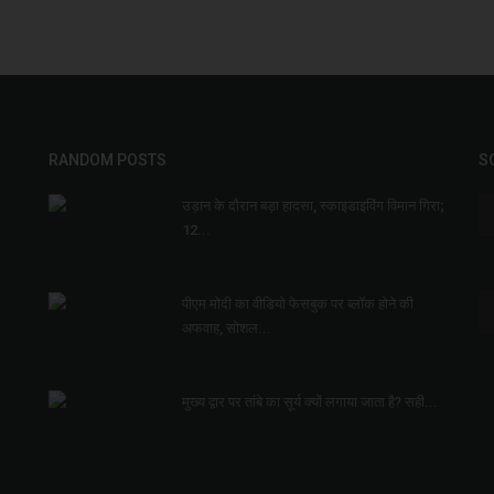
RANDOM POSTS
S
उड़ान के दौरान बड़ा हादसा, स्काइडाइविंग विमान गिरा;
12...
पीएम मोदी का वीडियो फेसबुक पर ब्लॉक होने की
अफवाह, सोशल...
मुख्य द्वार पर तांबे का सूर्य क्यों लगाया जाता है? सही...