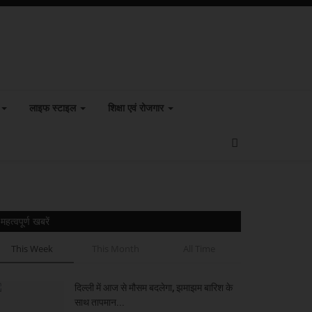
लाइफ स्टाइल
शिक्षा एवं रोजगार
महत्वपूर्ण खबरें
This Week
This Month
All Time
दिल्ली में आज से मौसम बदलेगा, झमाझम बारिश के
साथ तापमान...