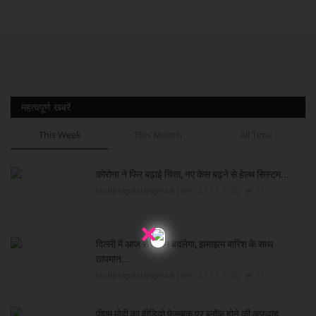
महत्वपूर्ण खबरें
This Week
This Month
All Time
कोरोना ने फिर बढ़ाई चिंता, नए केस बढ़ने से हेल्थ सिस्टम...
khulasapost@gmail.com
Jul 27, 2026
17
×
दिल्ली में आज से मौसम बदलेगा, झमाझम बारिश के साथ
तापमान...
khulasapost@gmail.com
Jul 27, 2026
16
पीएम मोदी का वीडियो फेसबुक पर ब्लॉक होने की अफवाह,