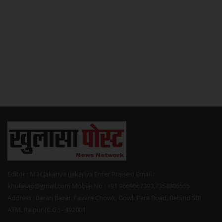
Editor : M.H.Jakariya (Jakariya Enter Praises) Email :
khulasap@gmail.com Mobile No : +91 9669667393,7354806555
Address : Baran Bazar, Favara Chowk, Gowli Para Road, Behind SBI
ATM, Raipur (C.G.) - 492001