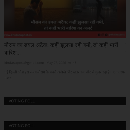
मौसम का डबल अटैक: कहीं झुलसा रही गर्मी, तो कहीं भारी
ब
बारिश...
शि
khulasapost@gmail.com
May 27, 2026
43
kh
नई दिल्ली : देश इस समय मौसम के सबसे अनोखे और खतरनाक दौर से गुजर रहा है। एक तरफ
गुव
उत्तर...
VOTING POLL
VOTING POLL