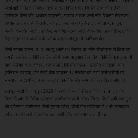
2023 के पोस्टर का विमोचन जेसीआई रायपुर कैपिटल के फाउंडर पीपीपी जेएफआर
जेसीआई सीनेटर राजेश अग्रवाल द्वारा किया गया। जिनके साथ जोन 9 के
खेल
प्रेसिडेंट जेसी सीए आकाश सुंदरानी, अध्याय अध्यक्ष जेसी सीए विक्रम गिरडकर,
अध्याय इंचार्ज जेसी चित्रांक चोपड़ा, पास्ट जोन प्रेसिडेंट जेसी अमिताब दुबे,
मनोरंजन
जेकॉम चेयरमैन जेसी एडवोकेट अमितेश पाठक, जेसी वीक नेशनल कॉर्डिनेटर जेसी
नेहा सलूमन एवं अध्याय के अनेक सदस्य मौजूद भी उपस्थित थे।
लाइफ स्टाइल
जेसी सप्ताह जुनून 2023 का शुभआरंभ 9 सितंबर को डांस कंपटीशन से किया जा
रहा है, उसके बाद विभिन्न दिनांकों में क्रम अनुसार हेल्थ कैंप, फैमिली प्रोग्राम, गौ
शिक्षा एवं रोजगार
माता रेडियम बेल्ट वितरण, व्रक्षारोपण, विभिन्न स्कूल में ट्रेनिंग प्रोग्राम, दान
(डोनेशन ड्राइव) और जेसी वीक समापन 17 सितंबर को सभी प्रतिभागियों एवं
स्वास्थ्य
संस्था के सदस्यों को उनके उत्कृष्ट कार्यों के लिए सम्मान दे कर किया जाएगा।
इस पूरे जेसी वीक जुनून 2023 के जेसी वीक कॉर्डिनेटर जेसीआई सेन. राजेश
त्रिपाठी और जेसीवीक प्रोग्राम डायरेक्टर जेसी नरेंद्र सिन्हा, जेसी अविनाश गुप्ता,
को-प्रोग्राम डायरेक्टर जेसी तुलसी पटेल, जेसी मीत खोडियार है। पूरे कार्यक्रम
की जानकारी जेसी वीक पीआरओ जेसी कौशिक परमार द्वारा दी गई।