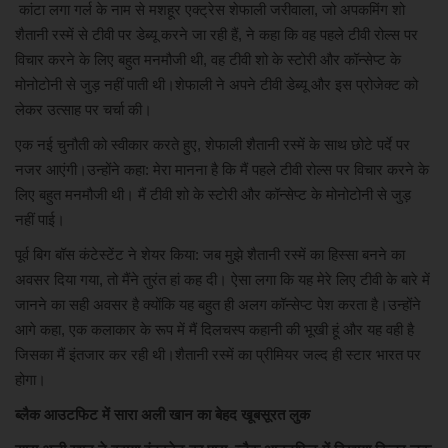
कांटा लगा गर्ल के नाम से मशहूर एक्ट्रेस शेफाली जरीवाला, जो अपकमिंग शो
शैतानी रस्में से टीवी पर डेब्यू करने जा रही हैं, ने कहा कि वह पहले टीवी रोल्स पर
खेल
विचार करने के लिए बहुत मनमौजी थी, वह टीवी शो के स्टोरी और कॉन्सेप्ट के
मोनोटोनी से जुड़ नहीं पाती थी।शेफाली ने अपने टीवी डेब्यू और इस प्रोजेक्ट को
मनोरंजन
लेकर उत्साह पर चर्चा की।
एक नई चुनौती को स्वीकार करते हुए, शेफाली शैतानी रस्में के साथ छोटे पर्दे पर
लाइफ स्टाइल
नजर आएंगी।उन्होंने कहा: मेरा मानना है कि मैं पहले टीवी रोल्स पर विचार करने के
लिए बहुत मनमौजी थी। मैं टीवी शो के स्टोरी और कॉन्सेप्ट के मोनोटोनी से जुड़
शिक्षा एवं रोजगार
नहीं पाई।
स्वास्थ्य
पूर्व बिग बॉस कंटेस्टेंट ने शेयर किया: जब मुझे शैतानी रस्में का हिस्सा बनने का
अवसर दिया गया, तो मैंने तुरंत हां कह दी। ऐसा लगा कि यह मेरे लिए टीवी के बारे में
जानने का सही अवसर है क्योंकि यह बहुत ही अलग कॉन्सेप्ट पेश करता है।उन्होंने
आगे कहा, एक कलाकार के रूप में मैं दिलचस्प कहानी की भूखी हूं और यह वही है
जिसका मैं इंतजार कर रही थी।शैतानी रस्में का प्रीमियर जल्द ही स्टार भारत पर
होगा।
ब्लैक आउटफिट में सारा अली खान का बेहद खूबसूरत लुक