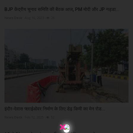
BJP केंद्रीय चुनाव समिति की बैठक आज, PM मोदी और JP नड्डा...
News Desk
Aug 16, 2023
26
इंदौर-देवास फ्लाईओवर निर्माण के लिए डेढ़ किमी का मेन रोड...
News Desk
Feb 12, 2025
52
×