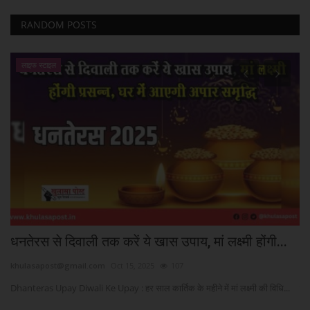
RANDOM POSTS
मैगज़ीन का लेख
..
असम : क्या मायने हैं भाजपा की जीत के?
khulasapost@gmail.com
May 21, 2026
54
ि...
हाल ही में हुए असम विधानसभा चुनावों के नतीजों ने एक बार फिर भाजपा के नेतृत्व वाले...