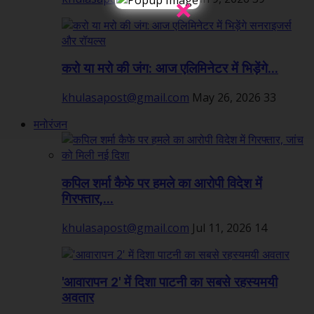
×
करो या मरो की जंग: आज एलिमिनेटर में भिड़ेंगे...
khulasapost@gmail.com
May 26, 2026
33
मनोरंजन
कपिल शर्मा कैफे पर हमले का आरोपी विदेश में
गिरफ्तार,...
khulasapost@gmail.com
Jul 11, 2026
14
'आवारापन 2' में दिशा पाटनी का सबसे रहस्यमयी
अवतार