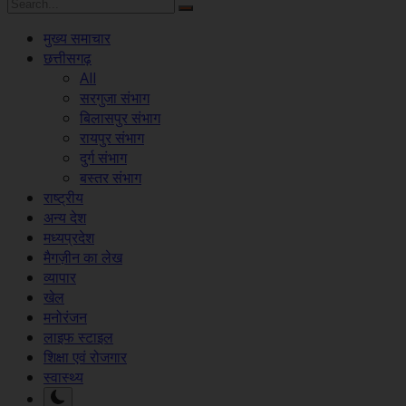
मुख्य समाचार
छत्तीसगढ़
All
सरगुजा संभाग
बिलासपुर संभाग
रायपुर संभाग
दुर्ग संभाग
बस्तर संभाग
राष्ट्रीय
अन्य देश
मध्यप्रदेश
मैगज़ीन का लेख
व्यापार
खेल
मनोरंजन
लाइफ स्टाइल
शिक्षा एवं रोजगार
स्वास्थ्य