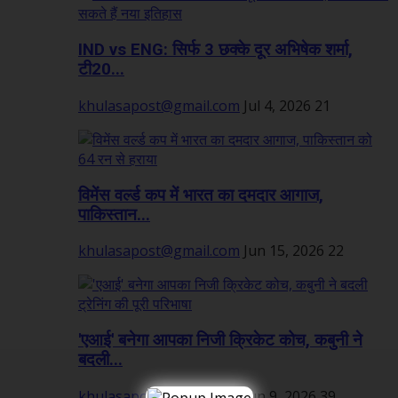
IND vs ENG: सिर्फ 3 छक्के दूर अभिषेक शर्मा,
टी20...
khulasapost@gmail.com
Jul 4, 2026
21
विमेंस वर्ल्ड कप में भारत का दमदार आगाज,
पाकिस्तान...
khulasapost@gmail.com
Jun 15, 2026
22
'एआई' बनेगा आपका निजी क्रिकेट कोच, कबुनी ने
बदली...
khulasapost@gmail.com
Jun 9, 2026
39