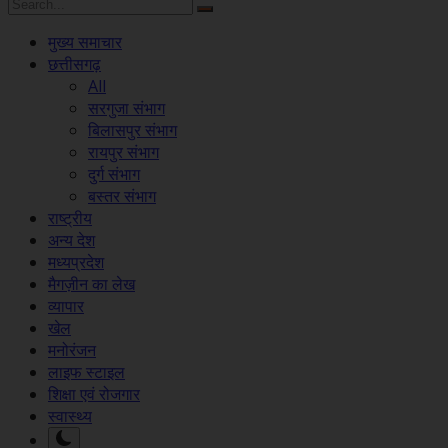
मुख्य समाचार
छत्तीसगढ़
All
सरगुजा संभाग
बिलासपुर संभाग
रायपुर संभाग
दुर्ग संभाग
बस्तर संभाग
राष्ट्रीय
अन्य देश
मध्यप्रदेश
मैगज़ीन का लेख
व्यापार
खेल
मनोरंजन
लाइफ स्टाइल
शिक्षा एवं रोजगार
स्वास्थ्य