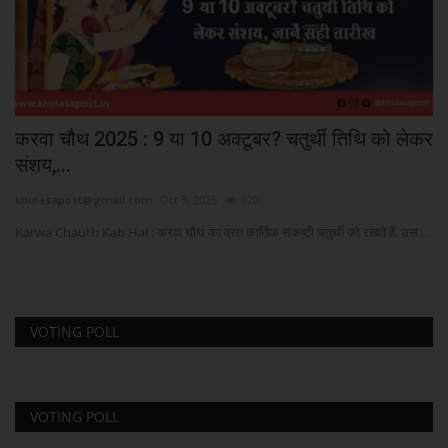
करवा चौथ 2025 : 9 या 10 अक्टूबर? चतुर्थी तिथि को लेकर
कर
संशय,...
पर
khulasapost@gmail.com
Oct 3, 2025
120
kh
Karwa Chauth Kab Hai : करवा चौथ का व्रत कार्तिक संकष्टी चतुर्थी को रखते हैं. उस...
राय
VOTING POLL
VOTING POLL