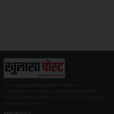
Editor : M.H.Jakariya (Jakariya Enter Praises) Email :
khulasap@gmail.com Mobile No : +91 9669667393,7354806555
Address : Baran Bazar, Favara Chowk, Gowli Para Road, Behind SBI
ATM, Raipur (C.G.) - 492001
RANDOM POSTS