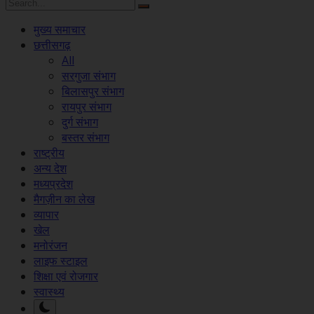
मुख्य समाचार
छत्तीसगढ़
All
सरगुजा संभाग
बिलासपुर संभाग
रायपुर संभाग
दुर्ग संभाग
बस्तर संभाग
राष्ट्रीय
अन्य देश
मध्यप्रदेश
मैगज़ीन का लेख
व्यापार
खेल
मनोरंजन
लाइफ स्टाइल
शिक्षा एवं रोजगार
स्वास्थ्य