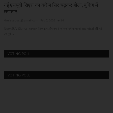
नई एसयूवी सिएरा का क्रेज़ सिर चढ़कर बोला, बुकिंग में
द
लगातार...
नि
khulasapost@gmail.com
Feb 7, 2026
91
kh
...
New SUV Sierra : शानदार डिजाइन और स्मार्ट फीचर्स की वजह से टाटा मोटर्स की नई
रा
एसयूवी...
प्र
VOTING POLL
VOTING POLL