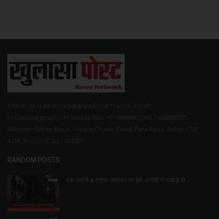
Editor : M.H.Jakariya (Jakariya Enter Praises) Email :
khulasap@gmail.com Mobile No : +91 9669667393,7354806555
Address : Baran Bazar, Favara Chowk, Gowli Para Road, Behind SBI
ATM, Raipur (C.G.) - 492001
RANDOM POSTS
एक रात में 6 हत्याएं: जमानत पर छूटे आरोपी ने उजाड़े दो...