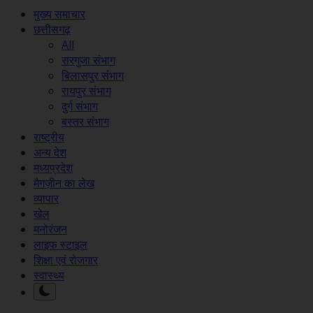
मुख्य समाचार
छत्तीसगढ़
All
सरगुजा संभाग
बिलासपुर संभाग
रायपुर संभाग
दुर्ग संभाग
बस्तर संभाग
राष्ट्रीय
अन्य देश
मध्यप्रदेश
मैगज़ीन का लेख
व्यापार
खेल
मनोरंजन
लाइफ स्टाइल
शिक्षा एवं रोजगार
स्वास्थ्य