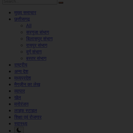
मुख्य समाचार
छत्तीसगढ़
All
सरगुजा संभाग
बिलासपुर संभाग
रायपुर संभाग
दुर्ग संभाग
बस्तर संभाग
राष्ट्रीय
अन्य देश
मध्यप्रदेश
मैगज़ीन का लेख
व्यापार
खेल
मनोरंजन
लाइफ स्टाइल
शिक्षा एवं रोजगार
स्वास्थ्य