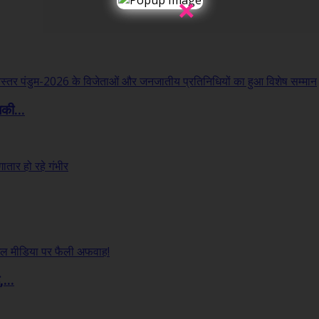
×
लकी...
...